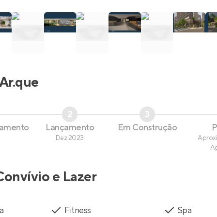
Ar.que
2
3
çamento
Lançamento
Em Construção
P
Dez 2023
Aprox
A
Convívio e Lazer
a
Fitness
Spa