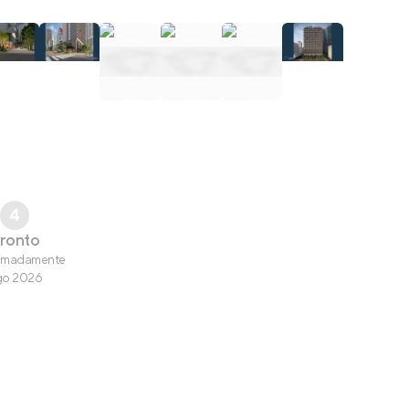
4
ronto
imadamente
go 2026