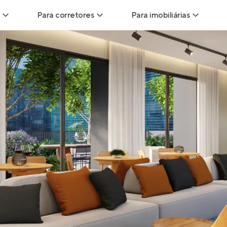
Para corretores
Para imobiliárias
Leads
Leads para Corretores
Leads para Imobiliári
sitas
Corretor+
Hub de imobiliárias
Vendas
Parcerias imobiliárias
Anunciar imóveis
trutoras
Hub de Corretores
iliárias
Perfil Verificado
veis
Anunciar imóveis