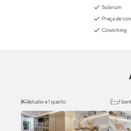
Solarium
Praça de con
Coworking
studio e 1 quarto
1 ban