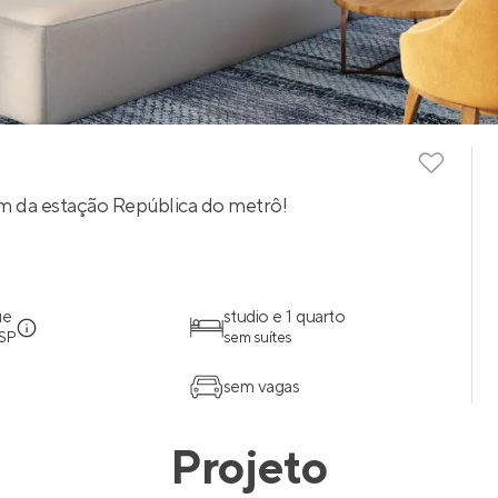
0m da estação República do metrô!
ue
studio e 1 quarto
 SP
sem suítes
sem vagas
Projeto