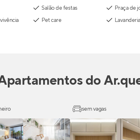
Salão de festas
Praça de j
vivência
Pet care
Lavanderi
Apartamentos
do
Ar.qu
heiro
sem vagas