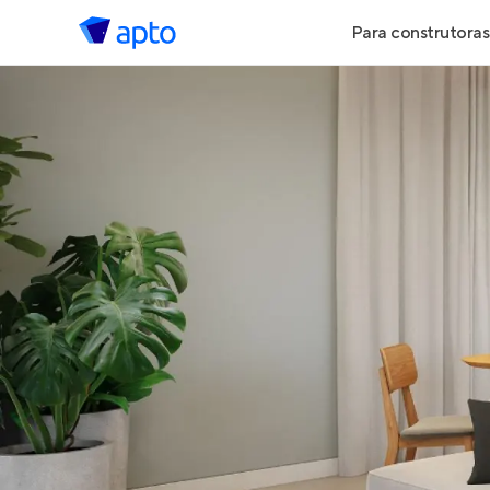
Para construtoras
Geração de 
Geração de Vi
Geração de 
Maiores Cons
Parcerias Imob
Anunciar Imó