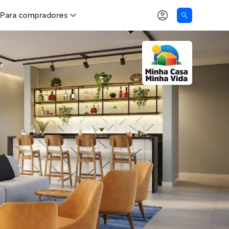
Para compradores
as
Buscar um imóvel novo
Calcule seu Poder de Compra
Comprar x Alugar
Correção do INCC
Simulador de Financiamento
Encontre um corretor