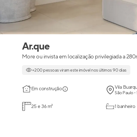
Ar.que
More ou invista em localização privilegiada a 28
+200 pessoas viram este imóvel nos últimos 90 dias
Vila Buarq
Em construção
São Paulo -
25 e 36 m²
1 banheiro