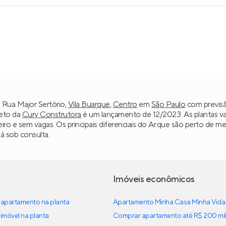
a Rua Major Sertório,
Vila Buarque
,
Centro
em
São Paulo
com previsã
jeto da
Cury Construtora
é um lançamento de 12/2023. As plantas va
eiro e sem vagas. Os principais diferenciais do Ar.que são perto de met
á sob consulta.
Imóveis econômicos
apartamento na planta
Apartamento Minha Casa Minha Vida
imóvel na planta
Comprar apartamento até R$ 200 mil