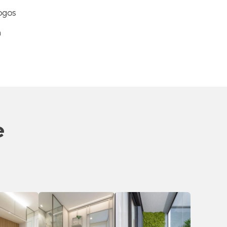
ogos
a
e