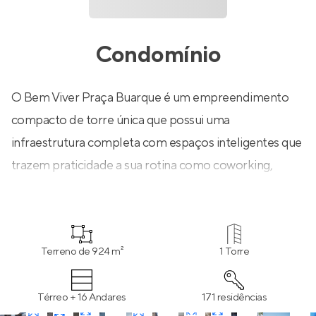
Condomínio
O Bem Viver Praça Buarque é um empreendimento
compacto de torre única que possui uma
infraestrutura completa com espaços inteligentes que
trazem praticidade a sua rotina como coworking,
lavanderia, pet place, horta, bicicletário e fitness.
Dinâmico e fluido, seu projeto proporciona uma
relação harmônica entre arquitetura e paisagismo,
Terreno de 924 m²
1 Torre
com uma área de lazer pensada para seus momentos
de descanso, com salão de festas, churrasqueira, área
Térreo + 16 Andares
171 residências
de jogos, solarium e um mirante descoberto com uma