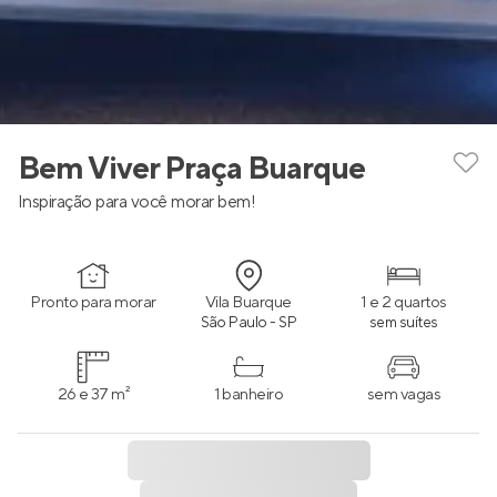
Bem Viver Praça Buarque
Inspiração para você morar bem!
Pronto para morar
Vila Buarque
1 e 2 quartos
São Paulo - SP
sem suítes
26 e 37 m²
1 banheiro
sem vagas