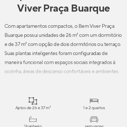
Viver Praça Buarque
Com apartamentos compactos, o Bem Viver Praça
Buarque possui unidades de 26 m² com um dormitório
e de 37 m² com opção de dois dormitórios ou terraço.
Suas plantas inteligentes foram configuradas de
maneira funcional com espaços sociais integrados à
cozinha, áreas de descanso confortáveis e ambientes
bem iluminados, trazendo praticidade e bem-estar ao
dia a dia do morador.
Aptos de 26 e 37 m²
1 e 2 quartos
1 banheiro
sem vagas