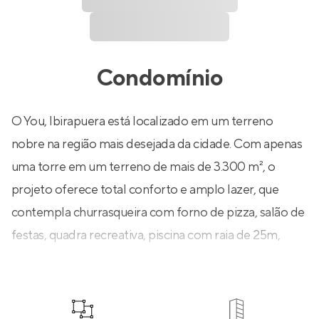
Condomínio
O You, Ibirapuera está localizado em um terreno
nobre na região mais desejada da cidade. Com apenas
uma torre em um terreno de mais de 3.300 m², o
projeto oferece total conforto e amplo lazer, que
contempla churrasqueira com forno de pizza, salão de
festas, quadra recreativa, piscina com raia de 25m,
fitness, entre outros. Espaços para a família inteira, que
proporcionam mais liberdade e tranquilidade a todos,
em áreas comuns que serão entregues equipadas e