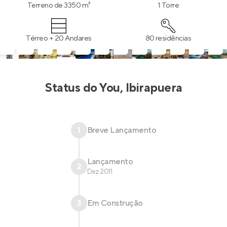
decoradas.
Terreno de 3350 m²
1 Torre
Térreo + 20 Andares
80 residências
Status do
You, Ibirapuera
1
Breve Lançamento
Lançamento
2
Dez 2011
3
Em Construção