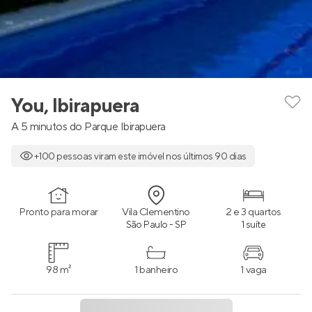
You, Ibirapuera
A 5 minutos do Parque Ibirapuera
+100 pessoas viram este imóvel nos últimos 90 dias
Pronto para morar
Vila Clementino
2 e 3 quartos
São Paulo - SP
1 suíte
98 m²
1 banheiro
1 vaga