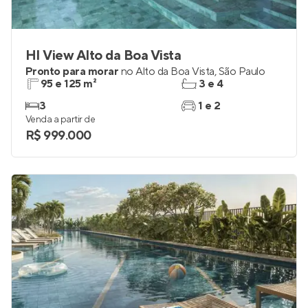
HI View Alto da Boa Vista
Pronto para morar
no
Alto da Boa Vista
,
São Paulo
95 e 125 m²
3 e 4
3
1 e 2
Venda a partir de
R$ 999.000