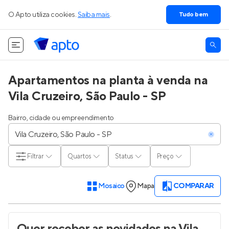
O Apto utiliza cookies.
Saiba mais
.
Tudo bem
Apartamentos na planta à venda na
Vila Cruzeiro, São Paulo - SP
Bairro, cidade ou empreendimento
Filtrar
Quartos
Status
Preço
Mosaico
Mapa
COMPARAR
Quer receber as novidades
na Vila