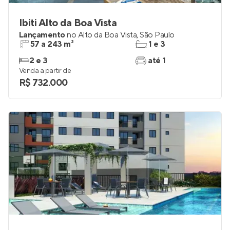
Ibiti Alto da Boa Vista
Lançamento
no
Alto da Boa Vista
,
São Paulo
57 a 243 m²
1 e 3
2 e 3
até 1
Venda a partir de
R$ 732.000