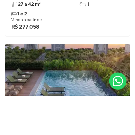
27 a 42 m²
1
1 e 2
Venda a partir de
R$ 277.058
Monumental Residencial Conx
Em construção
em
Santo Amaro
,
São Paulo
45 e 75 m²
1 e 2