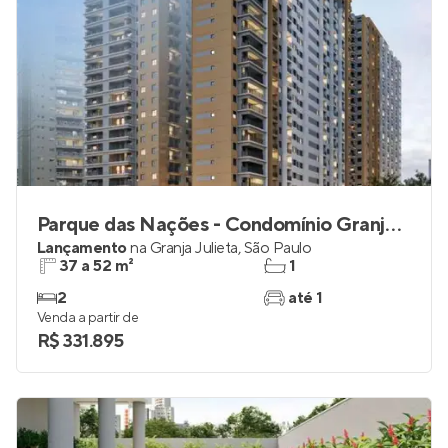
Parque das Nações - Condomínio Granja Julieta
Lançamento
na
Granja Julieta
,
São Paulo
37 a 52 m²
1
2
até 1
Venda a partir de
R$ 331.895