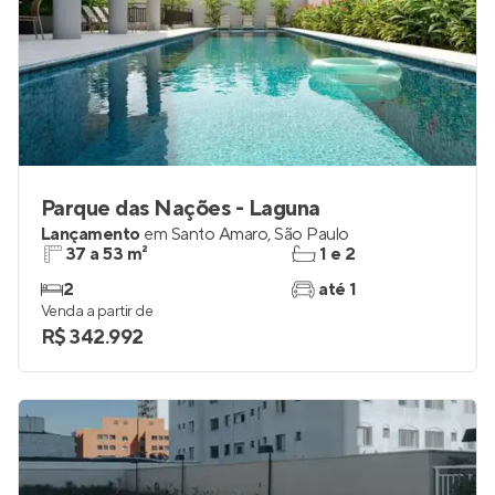
Parque das Nações - Laguna
Lançamento
em
Santo Amaro
,
São Paulo
37 a 53 m²
1 e 2
2
até 1
Venda a partir de
R$ 342.992