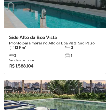
Side Alto da Boa Vista
Pronto para morar
no
Alto da Boa Vista
,
São Paulo
129 m²
2
3
1
Venda a partir de
R$ 1.588.104