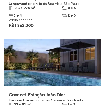
Lançamento
no
Alto da Boa Vista
,
São Paulo
133 a 276 m²
4 e 5
3 e 4
2 e 3
Venda a partir de
R$ 1.862.000
Connect Estação João Dias
Em construção
no
Jardim Caravelas
,
São Paulo
32 e 51 m²
1 e 2