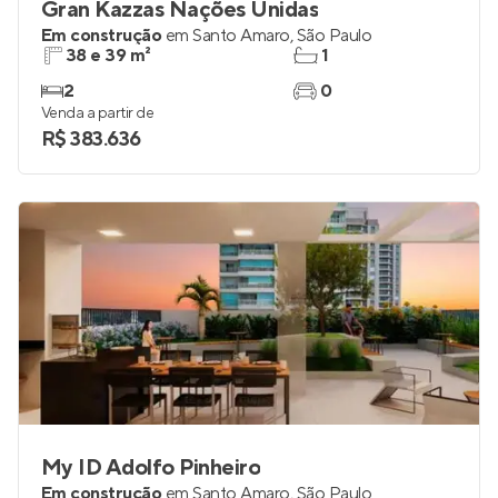
Gran Kazzas Nações Unidas
Em construção
em
Santo Amaro
,
São Paulo
38 e 39 m²
1
2
0
Venda a partir de
R$ 383.636
My ID Adolfo Pinheiro
Em construção
em
Santo Amaro
,
São Paulo