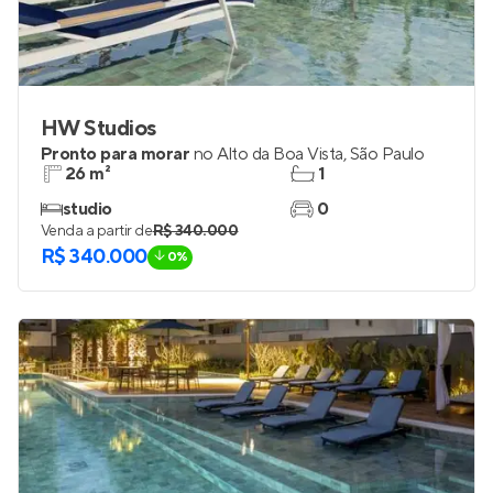
HW Studios
Pronto para morar
no
Alto da Boa Vista
,
São Paulo
26 m²
1
studio
0
Venda a partir de
R$ 340.000
R$ 340.000
0%