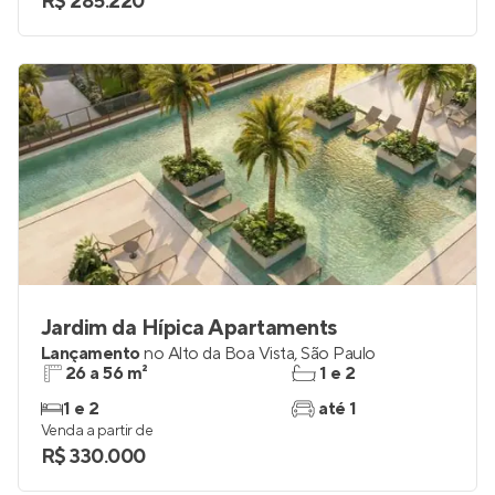
R$ 285.220
Jardim da Hípica Apartaments
Lançamento
no
Alto da Boa Vista
,
São Paulo
26 a 56 m²
1 e 2
1 e 2
até 1
Venda a partir de
R$ 330.000