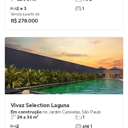
2 e 3
1
Venda a partir de
R$ 278.000
Vivaz Selection Laguna
Em construção
no
Jardim Caravelas
,
São Paulo
24 a 36 m²
1
2
até 1