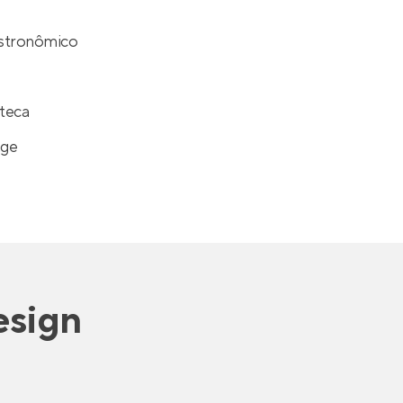
stronômico
teca
nge
esign