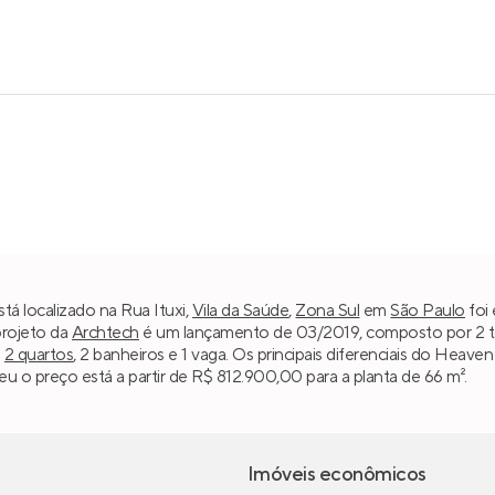
á localizado na Rua Ituxi,
Vila da Saúde
,
Zona Sul
em
São Paulo
foi 
projeto da
Archtech
é um lançamento de 03/2019, composto por 2 tor
m
2 quartos
, 2 banheiros e 1 vaga. Os principais diferenciais do Heav
u o preço está a partir de R$ 812.900,00 para a planta de 66 m².
Imóveis econômicos