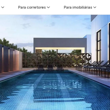
Para corretores
Para imobiliárias
Leads
Leads para Corretores
Leads para Imobiliári
sitas
Corretor+
Hub de imobiliárias
Vendas
Parcerias imobiliárias
Anunciar imóveis
trutoras
Hub de Corretores
iliárias
Perfil Verificado
veis
Anunciar imóveis