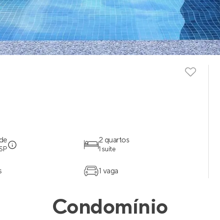
úde
2 quartos
 SP
1 suíte
s
1 vaga
Condomínio