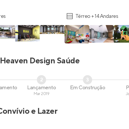
res
Térreo + 14 Andares
Heaven Design Saúde
2
3
çamento
Lançamento
Em Construção
P
Mar 2019
J
Convívio e Lazer