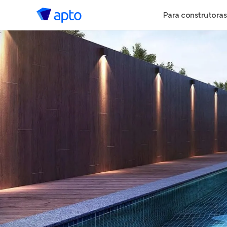
Para construtoras
Geração de 
Geração de Vi
Geração de 
Maiores Cons
Parcerias Imob
Anunciar Imó