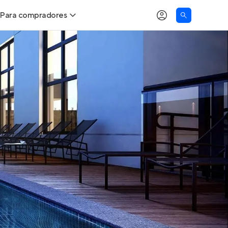
Para compradores
as
Buscar um imóvel novo
Calcule seu Poder de Compra
Comprar x Alugar
Correção do INCC
Simulador de Financiamento
Encontre um corretor