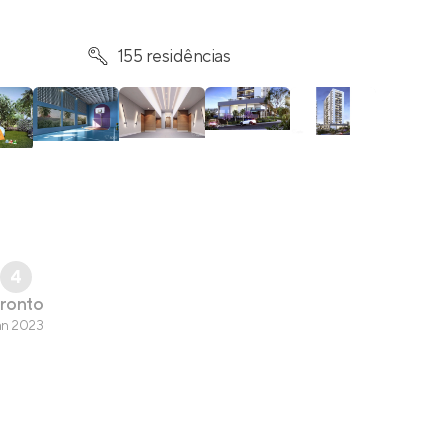
155 residências
4
ronto
an 2023