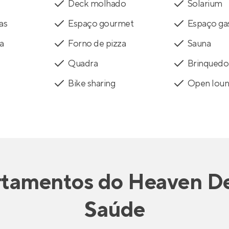
Deck molhado
Solarium
as
Espaço gourmet
Espaço ga
a
Forno de pizza
Sauna
Quadra
Brinquedo
Bike sharing
Open lou
rtamentos
do
Heaven D
Saúde