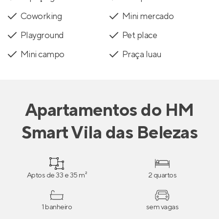
Coworking
Mini mercado
Playground
Pet place
Mini campo
Praça luau
Apartamentos
do
HM
Smart Vila das Belezas
Aptos de 33 e 35 m²
2 quartos
1 banheiro
sem vagas