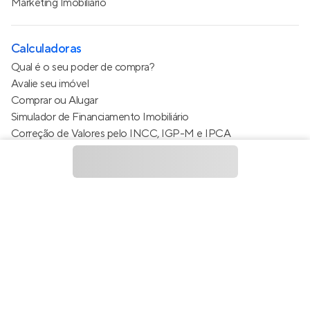
Marketing Imobiliário
Calculadoras
Qual é o seu poder de compra?
Avalie seu imóvel
Comprar ou Alugar
Simulador de Financiamento Imobiliário
Correção de Valores pelo INCC, IGP-M e IPCA
Estimativa de valor do condomínio
Calculo do metro quadrado (m²)
Política de Privacidade
Termos de Serviço
Termos de Uso
© 2015 - 2026
Apto Tecnologia Ltda.
Todos os direitos
reservados
Feito no Brasil