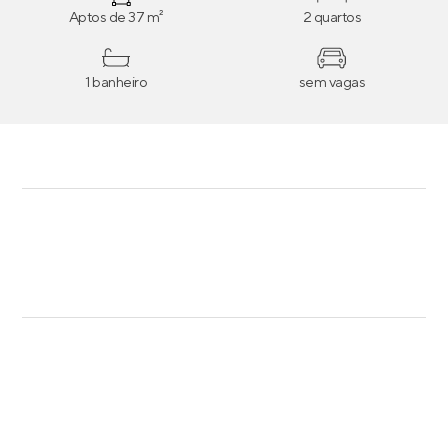
Aptos de 37 m²
2 quartos
1 banheiro
sem vagas