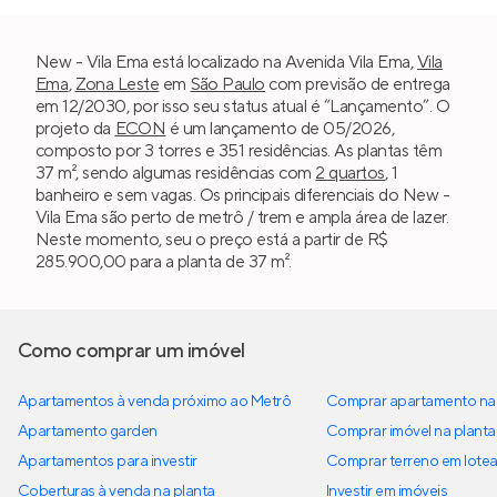
New - Vila Ema está localizado na Avenida Vila Ema,
Vila
Ema
,
Zona Leste
em
São Paulo
com previsão de entrega
em 12/2030, por isso seu status atual é “Lançamento”. O
projeto da
ECON
é um lançamento de 05/2026,
composto por 3 torres e 351 residências. As plantas têm
37 m², sendo algumas residências com
2 quartos
, 1
banheiro e sem vagas. Os principais diferenciais do New -
Vila Ema são perto de metrô / trem e ampla área de lazer.
Neste momento, seu o preço está a partir de R$
285.900,00 para a planta de 37 m².
Como comprar um imóvel
Apartamentos à venda próximo ao Metrô
Comprar apartamento na 
Apartamento garden
Comprar imóvel na planta
Apartamentos para investir
Comprar terreno em lote
Coberturas à venda na planta
Investir em imóveis