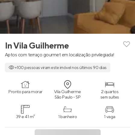
In Vila Guilherme
Aptos com terraço gourmet em localização privilegiada!
+100 pessoas viram este imóvel nos últimos 90 dias
Pronto para morar
Vila Guilherme
2 quartos
São Paulo - SP
sem suítes
39 e 41 m²
1 banheiro
1 vaga