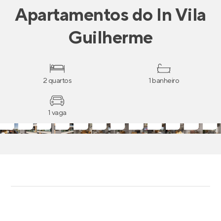
Apartamentos
do
In Vila
Guilherme
2 quartos
1 banheiro
1 vaga