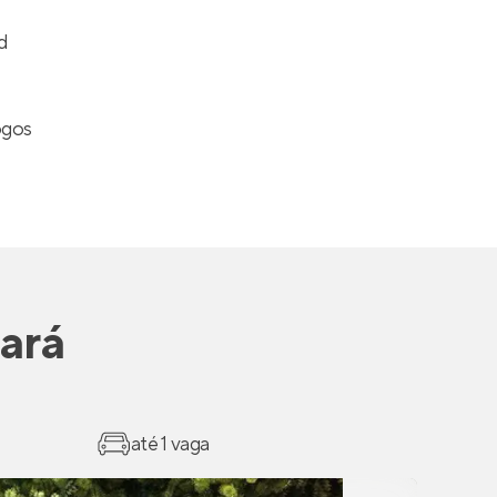
d
ogos
ará
até 1 vaga