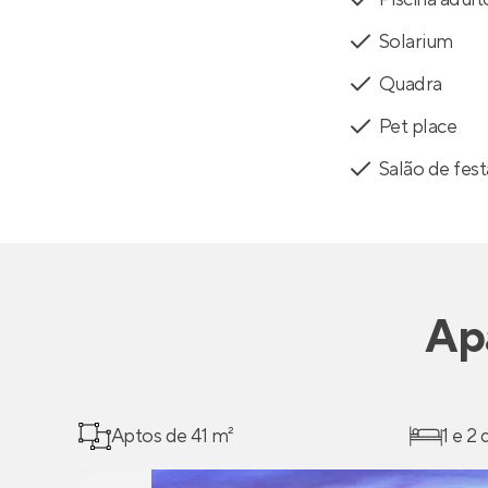
Solarium
Quadra
Pet place
Salão de fest
Ap
Aptos de 41 m²
1 e 2