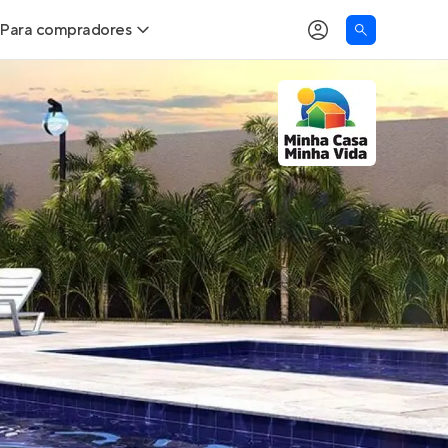
Para compradores
as
Buscar um imóvel novo
Calcule seu Poder de Compra
Comprar x Alugar
Correção do INCC
Simulador de Financiamento
Encontre um corretor