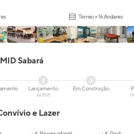
res
Térreo + 16 Andares
MID Sabará
2
3
çamento
Lançamento
Em Construção
P
Jul 2021
O
Convívio e Lazer
o
Piscina infantil
Deck