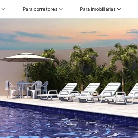
Para corretores
Para imobiliárias
Leads
Leads para Corretores
Leads para Imobiliári
sitas
Corretor+
Hub de imobiliárias
Vendas
Parcerias imobiliárias
Anunciar imóveis
trutoras
Hub de Corretores
iliárias
Perfil Verificado
veis
Anunciar imóveis