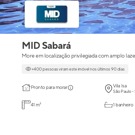
MID Sabará
More em localização privilegiada com amplo laze
+400 pessoas viram este imóvel nos últimos 90 dias
Vila Isa
Pronto para morar
São Paulo -
41 m²
1 banheiro