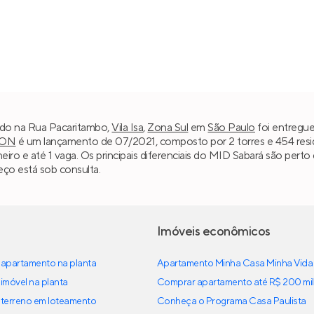
ado na Rua Pacaritambo,
Vila Isa
,
Zona Sul
em
São Paulo
foi entregue
ON
é um lançamento de 07/2021, composto por 2 torres e 454 residê
nheiro e até 1 vaga. Os principais diferenciais do MID Sabará são pert
ço está sob consulta.
Imóveis econômicos
apartamento na planta
Apartamento Minha Casa Minha Vida
imóvel na planta
Comprar apartamento até R$ 200 mil
terreno em loteamento
Conheça o Programa Casa Paulista