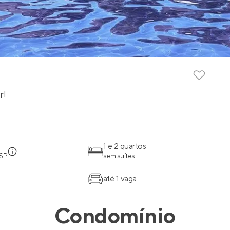
r!
1 e 2 quartos
 SP
sem suítes
até 1 vaga
Condomínio