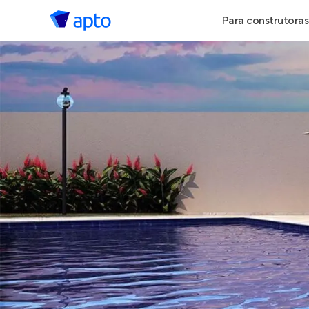
Para construtoras
Geração de 
Geração de Vi
Geração de 
Maiores Cons
Parcerias Imob
Anunciar Imó