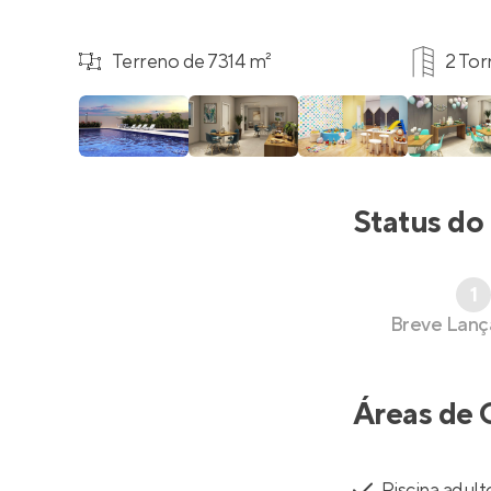
Terreno de 7314 m²
2 Tor
Status do
1
Breve Lan
Áreas de 
Piscina adult