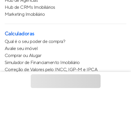
Hub de Agências
Hub de CRMs Imobiliários
Marketing Imobiliário
Calculadoras
Qual é o seu poder de compra?
Avalie seu imóvel
Comprar ou Alugar
Simulador de Financiamento Imobiliário
Correção de Valores pelo INCC, IGP-M e IPCA
Estimativa de valor do condomínio
Calculo do metro quadrado (m²)
Política de Privacidade
Termos de Serviço
Termos de Uso
© 2015 - 2026
Apto Tecnologia Ltda.
Todos os direitos
reservados