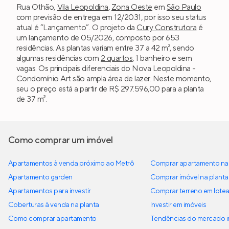
Rua Othão,
Vila Leopoldina
,
Zona Oeste
em
São Paulo
com previsão de entrega em 12/2031, por isso seu status
atual é “Lançamento”. O projeto da
Cury Construtora
é
um lançamento de 05/2026, composto por 653
residências. As plantas variam entre 37 a 42 m², sendo
algumas residências com
2 quartos
, 1 banheiro e sem
vagas. Os principais diferenciais do Nova Leopoldina -
Condomínio Art são ampla área de lazer. Neste momento,
seu o preço está a partir de R$ 297.596,00 para a planta
de 37 m².
Como comprar um imóvel
Apartamentos à venda próximo ao Metrô
Comprar apartamento na 
Apartamento garden
Comprar imóvel na planta
Apartamentos para investir
Comprar terreno em lote
Coberturas à venda na planta
Investir em imóveis
Como comprar apartamento
Tendências do mercado im