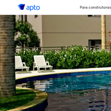
Para construtoras
Geração de 
Geração de Vi
Geração de 
Maiores Cons
Parcerias Imob
Anunciar Imó