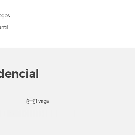
Jogos
antil
dencial
1 vaga