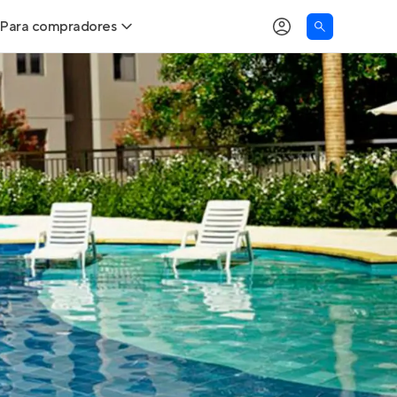
Para compradores
as
Buscar um imóvel novo
Calcule seu Poder de Compra
Comprar x Alugar
Correção do INCC
Simulador de Financiamento
Encontre um corretor