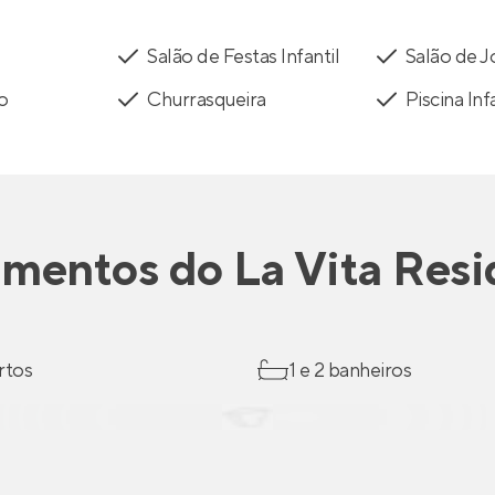
Salão de Festas Infantil
Salão de 
to
Churrasqueira
Piscina Inf
amentos
do
La Vita Resi
rtos
1 e 2 banheiros