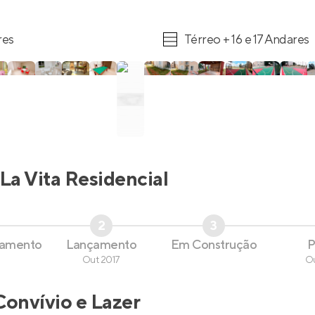
res
Térreo + 16 e 17 Andares
La Vita Residencial
2
3
çamento
Lançamento
Em Construção
P
Out 2017
O
Convívio e Lazer