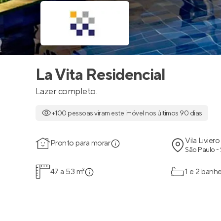
La Vita Residencial
Lazer completo.
+100 pessoas viram este imóvel nos últimos 90 dias
Vila Liviero
Pronto para morar
São Paulo -
47 a 53 m²
1 e 2 banhe