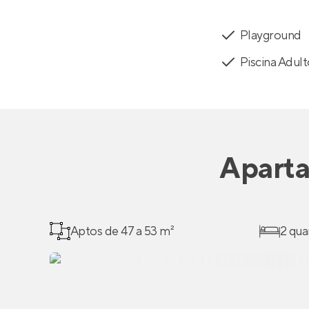
Playground
Piscina Adul
Apart
Aptos de 47 a 53 m²
2 qua