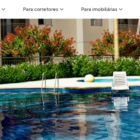
Para corretores
Para imobiliárias
Leads
Leads para Corretores
Leads para Imobiliári
sitas
Corretor+
Hub de imobiliárias
Vendas
Parcerias imobiliárias
Anunciar imóveis
trutoras
Hub de Corretores
iliárias
Perfil Verificado
veis
Anunciar imóveis