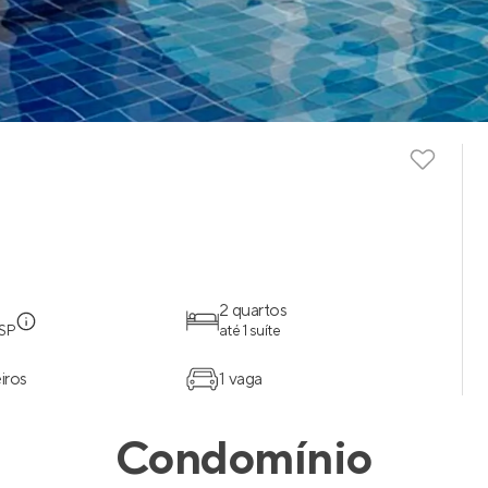
2 quartos
 SP
até 1 suíte
iros
1 vaga
Condomínio