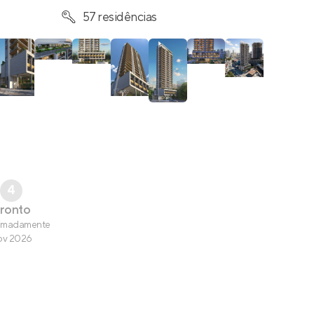
57 residências
4
ronto
imadamente
ov 2026