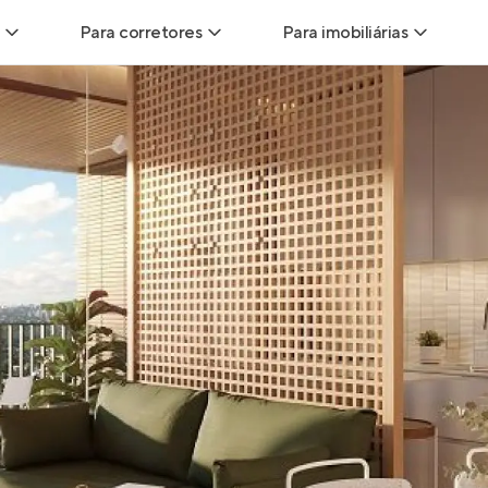
Para corretores
Para imobiliárias
Leads
Leads para Corretores
Leads para Imobiliári
sitas
Corretor+
Hub de imobiliárias
Vendas
Parcerias imobiliárias
Anunciar imóveis
trutoras
Hub de Corretores
iliárias
Perfil Verificado
veis
Anunciar imóveis