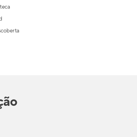
teca
d
scoberta
ação