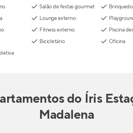
rno
Salão de festas gourmet
Brinquedo
a
Lounge externo
Playgroun
no
Fitness externo
Piscina de
Bicicletário
Oficina
oletiva
artamentos
do
Íris Est
Madalena