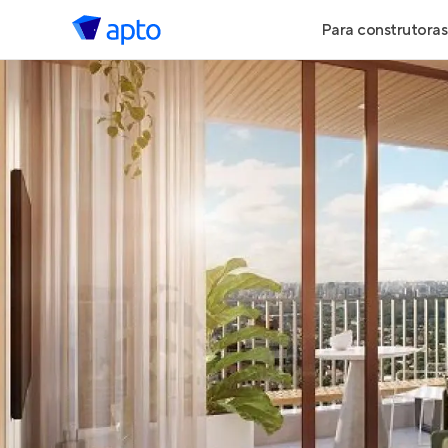
Para construtoras
Geração de 
Geração de Vi
Geração de 
Maiores Cons
Parcerias Imob
Anunciar Imó