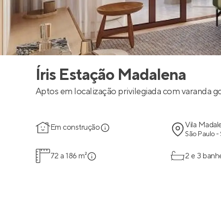
Íris Estação Madalena
Aptos em localização privilegiada com varanda g
Vila Madal
Em construção
São Paulo -
72 a 186 m²
2 e 3 banh