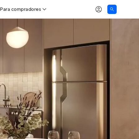
Para compradores
as
Buscar um imóvel novo
Calcule seu Poder de Compra
Comprar x Alugar
Correção do INCC
Simulador de Financiamento
Encontre um corretor