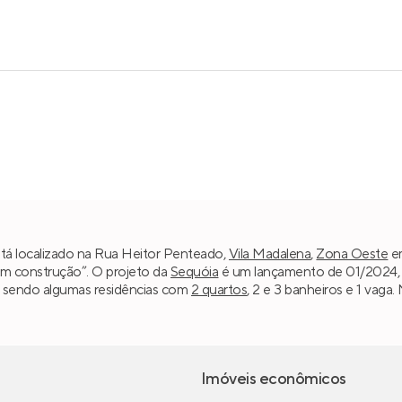
stá localizado na Rua Heitor Penteado,
Vila Madalena
,
Zona Oeste
e
“Em construção”. O projeto da
Sequóia
é um lançamento de 01/2024, c
², sendo algumas residências com
2 quartos
, 2 e 3 banheiros e 1 vag
Imóveis econômicos