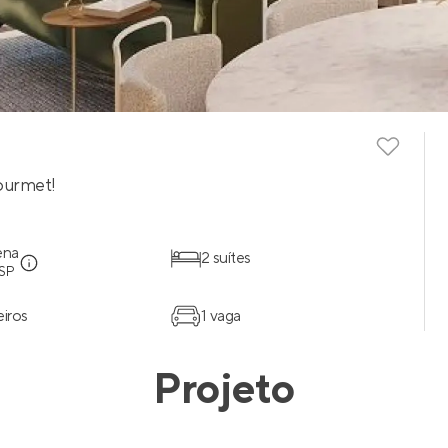
ourmet!
ena
2 suítes
 SP
eiros
1 vaga
Projeto