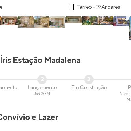
re
Térreo + 19 Andares
Íris Estação Madalena
2
3
çamento
Lançamento
Em Construção
P
Jan 2024
Aprox
N
Convívio e Lazer