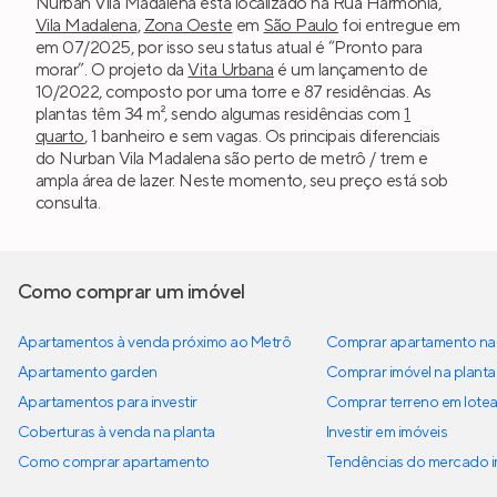
Nurban Vila Madalena está localizado na Rua Harmonia,
Vila Madalena
,
Zona Oeste
em
São Paulo
foi entregue em
em 07/2025, por isso seu status atual é “Pronto para
morar”. O projeto da
Vita Urbana
é um lançamento de
10/2022, composto por uma torre e 87 residências. As
plantas têm 34 m², sendo algumas residências com
1
quarto
, 1 banheiro e sem vagas. Os principais diferenciais
do Nurban Vila Madalena são perto de metrô / trem e
ampla área de lazer. Neste momento, seu preço está sob
consulta.
Como comprar um imóvel
Apartamentos à venda próximo ao Metrô
Comprar apartamento na 
Apartamento garden
Comprar imóvel na planta
Apartamentos para investir
Comprar terreno em lote
Coberturas à venda na planta
Investir em imóveis
Como comprar apartamento
Tendências do mercado im