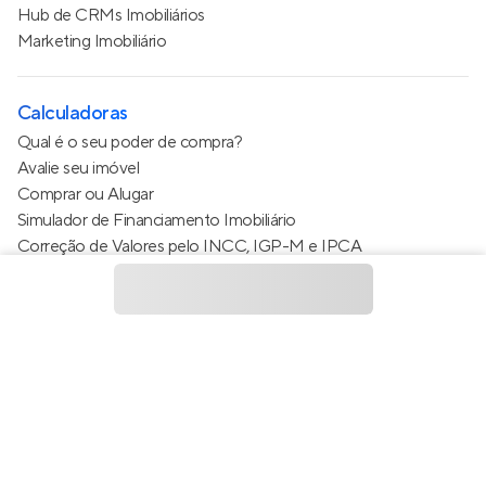
Hub de CRMs Imobiliários
Marketing Imobiliário
Calculadoras
Qual é o seu poder de compra?
Avalie seu imóvel
Comprar ou Alugar
Simulador de Financiamento Imobiliário
Correção de Valores pelo INCC, IGP-M e IPCA
Estimativa de valor do condomínio
Calculo do metro quadrado (m²)
Política de Privacidade
Termos de Serviço
Termos de Uso
© 2015 - 2026
Apto Tecnologia Ltda.
Todos os direitos
reservados