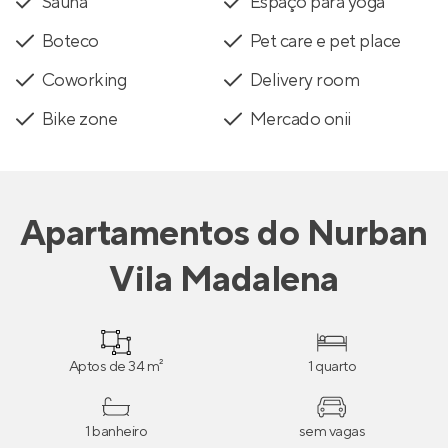
Sauna
Espaço para yoga
Boteco
Pet care e pet place
Coworking
Delivery room
Bike zone
Mercado onii
Apartamentos
do
Nurban
Vila Madalena
Aptos de 34 m²
1 quarto
1 banheiro
sem vagas