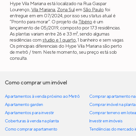
Hype Vila Mariana está localizado na Rua Gaspar
Lourenço,
Vila Mariana
,
Zona Sul
em
São Paulo
foi
entregue em em 07/2024, por isso seu status atual é
“Pronto para morar”. O projeto da
Tibério
é um
lançamento de 05/2019, composto por 173 residências.
As plantas variam entre 26 e 33 m², sendo algumas
residências com
studio e 1 quarto
, 1 banheiro e sem vagas.
Os principais diferenciais do Hype Vila Mariana são perto
de metrô / trem. Neste momento, seu preço está sob
consulta.
Como comprar um imóvel
Apartamentos à venda próximo ao Metrô
Comprar apartamento na 
Apartamento garden
Comprar imóvel na planta
Apartamentos para investir
Comprar terreno em lote
Coberturas à venda na planta
Investir em imóveis
Como comprar apartamento
Tendências do mercado im