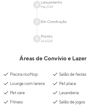
Lançamento
2
Mai 2019
3
Em Construção
Pronto
4
Jul 2024
Áreas de Convívio e Lazer
Piscina rooftop
Salão de festas
Lounge com lareira
Pet place
Pet care
Lavanderia
Fitness
Salão de jogos