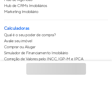
Hub de CRMs Imobiliários
Marketing Imobiliário
Calculadoras
Qual é o seu poder de compra?
Avalie seu imóvel
Comprar ou Alugar
Simulador de Financiamento Imobiliário
Correção de Valores pelo INCC, IGP-M e IPCA
Estimativa de valor do condomínio
Calculo do metro quadrado (m²)
Política de Privacidade
Termos de Serviço
Termos de Uso
© 2015 - 2026
Apto Tecnologia Ltda.
Todos os direitos
reservados