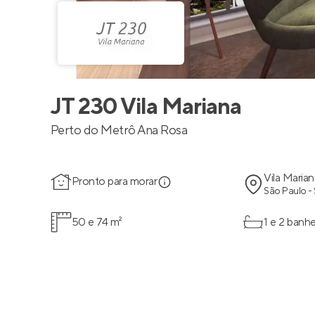
JT 230 Vila Mariana
Perto do Metrô Ana Rosa
Vila Marian
Pronto para morar
São Paulo -
50 e 74 m²
1 e 2 banhe