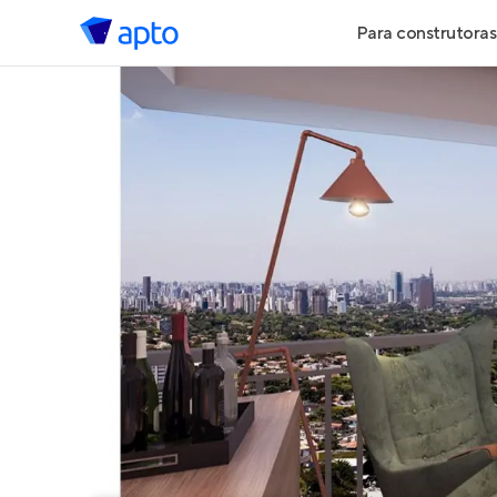
Para construtoras
Geração de 
Geração de Vi
Geração de 
Maiores Cons
Parcerias Imob
Anunciar Imó