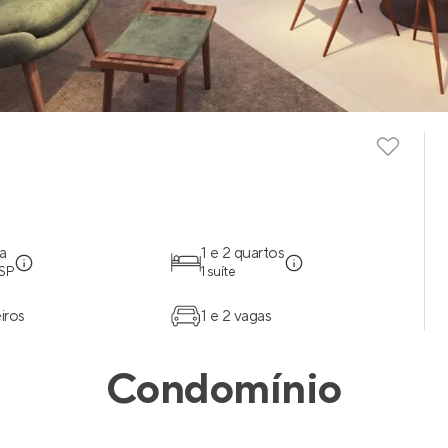
a
1 e 2 quartos
 SP
1 suíte
iros
1 e 2 vagas
Condomínio