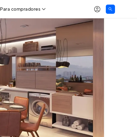
Para compradores
as
Buscar um imóvel novo
Calcule seu Poder de Compra
Comprar x Alugar
Correção do INCC
Simulador de Financiamento
Encontre um corretor