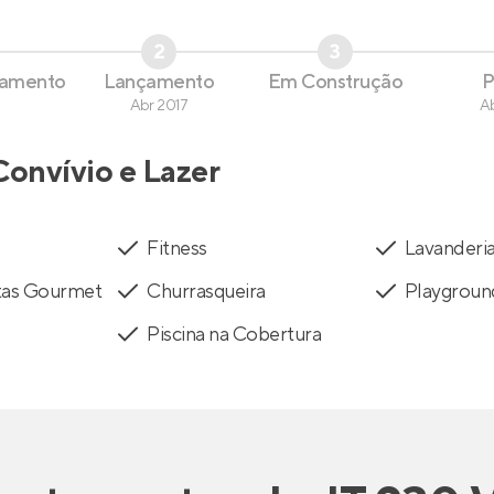
2
3
çamento
Lançamento
Em Construção
P
Abr 2017
A
Convívio e Lazer
Fitness
Lavanderi
stas Gourmet
Churrasqueira
Playgroun
Piscina na Cobertura