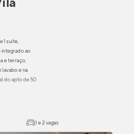
ila
 1 suíte,
 integrado ao
a e terraço,
 lavabo e na
al do apto de 50
1 e 2 vagas