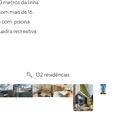
0 metros da linha
com mais de 16
a com: piscina
uadra recreativa,
132 residências