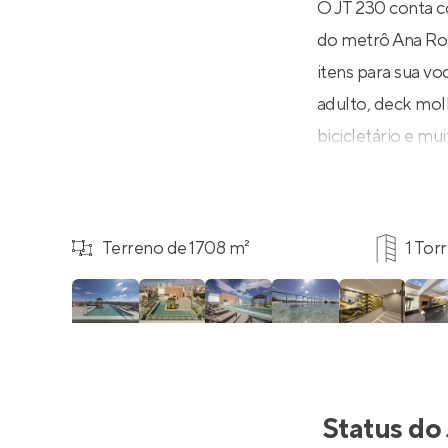
O JT 230 conta co
do metrô Ana Ros
itens para sua vo
adulto, deck molh
bicicletário e mui
Terreno de 1708 m²
1 Tor
Status do