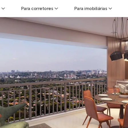
Para corretores
Para imobiliárias
Leads
Leads para Corretores
Leads para Imobiliári
sitas
Corretor+
Hub de imobiliárias
Vendas
Parcerias imobiliárias
Anunciar imóveis
trutoras
Hub de Corretores
iliárias
Perfil Verificado
veis
Anunciar imóveis