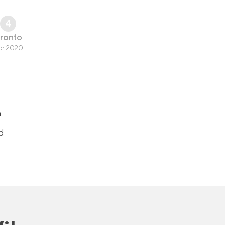
4
ronto
br 2020
a
d