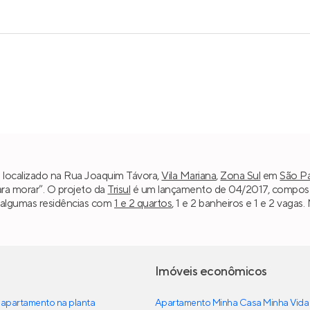
á localizado na Rua Joaquim Távora,
Vila Mariana
,
Zona Sul
em
São P
ara morar”. O projeto da
Trisul
é um lançamento de 04/2017, composto 
 algumas residências com
1 e 2 quartos
, 1 e 2 banheiros e 1 e 2 vaga
Imóveis econômicos
apartamento na planta
Apartamento Minha Casa Minha Vida