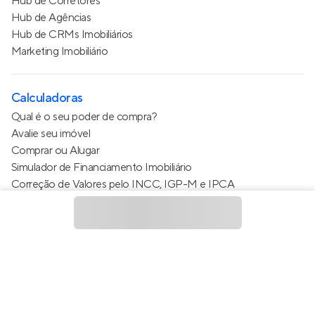
Hub de Corretores
Hub de Agências
Hub de CRMs Imobiliários
Marketing Imobiliário
Calculadoras
Qual é o seu poder de compra?
Avalie seu imóvel
Comprar ou Alugar
Simulador de Financiamento Imobiliário
Correção de Valores pelo INCC, IGP-M e IPCA
Estimativa de valor do condomínio
Calculo do metro quadrado (m²)
Política de Privacidade
Termos de Serviço
Termos de Uso
© 2015 - 2026
Apto Tecnologia Ltda.
Todos os direitos