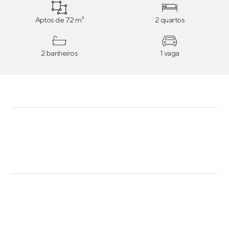
Aptos de 72 m²
2 quartos
2 banheiros
1 vaga