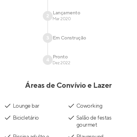
Lançamento
2
Mar 2020
3
Em Construção
Pronto
4
Dez 2022
Áreas de Convívio e Lazer
Lounge bar
Coworking
Bicicletário
Salão de festas
gourmet
Piscina adulto e
Playground