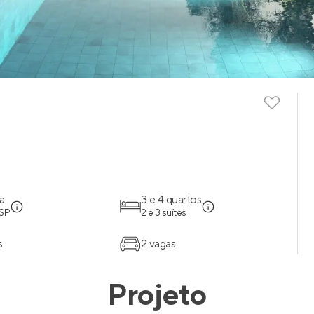
a
3 e 4 quartos
 SP
2 e 3 suítes
s
2 vagas
Projeto