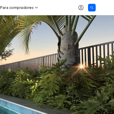
Para compradores
as
Buscar um imóvel novo
Calcule seu Poder de Compra
Comprar x Alugar
Correção do INCC
Simulador de Financiamento
Encontre um corretor