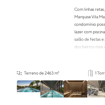
Com linhas retas,
Marquise Vila Ma
condomínio possu
lazer com piscin
salão de festas 
dos bairros mais
Terreno de 2463 m²
1 Tor