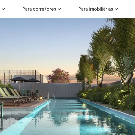
Para corretores
Para imobiliárias
Leads
Leads para Corretores
Leads para Imobiliári
sitas
Corretor+
Hub de imobiliárias
Vendas
Parcerias imobiliárias
Anunciar imóveis
trutoras
Hub de Corretores
iliárias
Perfil Verificado
veis
Anunciar imóveis