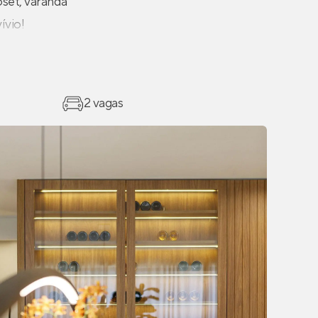
oset, varanda
ívio!
2 vagas