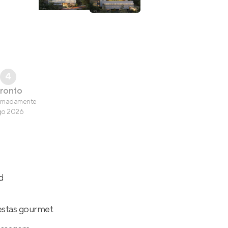
4
ronto
imadamente
go 2026
d
estas gourmet