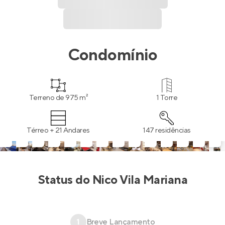
Condomínio
Terreno de 975 m²
1 Torre
Térreo + 21 Andares
147 residências
Status do
Nico Vila Mariana
1
Breve Lançamento