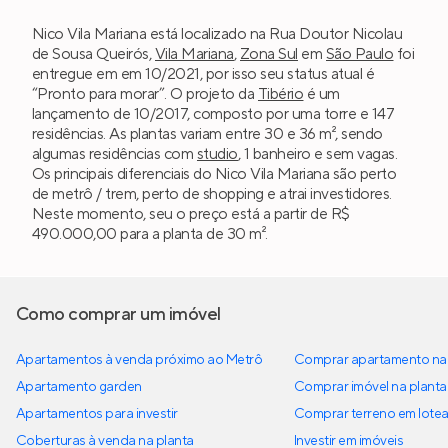
Nico Vila Mariana está localizado na Rua Doutor Nicolau
de Sousa Queirós,
Vila Mariana
,
Zona Sul
em
São Paulo
foi
entregue em em 10/2021, por isso seu status atual é
“Pronto para morar”. O projeto da
Tibério
é um
lançamento de 10/2017, composto por uma torre e 147
residências. As plantas variam entre 30 e 36 m², sendo
algumas residências com
studio
, 1 banheiro e sem vagas.
Os principais diferenciais do Nico Vila Mariana são perto
de metrô / trem, perto de shopping e atrai investidores.
Neste momento, seu o preço está a partir de R$
490.000,00 para a planta de 30 m².
Como comprar um imóvel
Apartamentos à venda próximo ao Metrô
Comprar apartamento na 
Apartamento garden
Comprar imóvel na planta
Apartamentos para investir
Comprar terreno em lote
Coberturas à venda na planta
Investir em imóveis