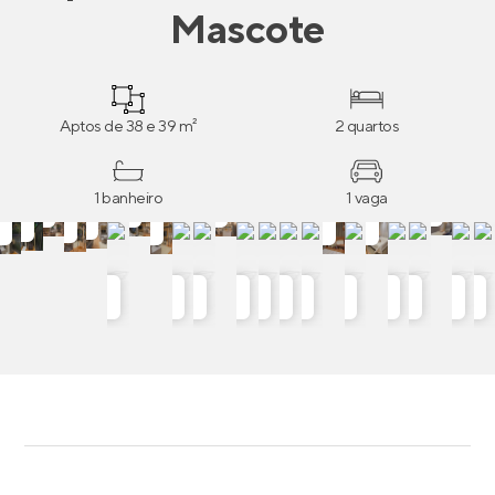
Mascote
Aptos de 38 e 39 m²
2 quartos
1 banheiro
1 vaga