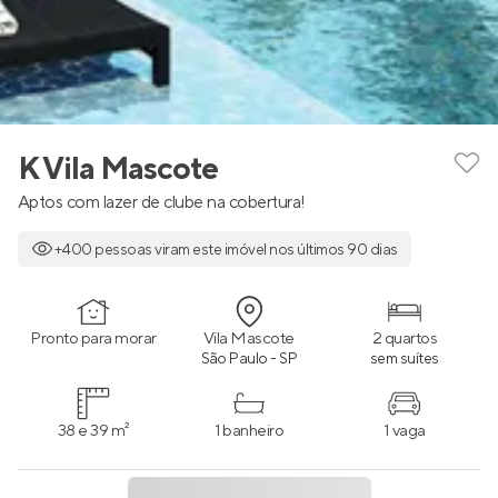
K Vila Mascote
Aptos com lazer de clube na cobertura!
+400 pessoas viram este imóvel nos últimos 90 dias
Pronto para morar
Vila Mascote
2 quartos
São Paulo - SP
sem suítes
38 e 39 m²
1 banheiro
1 vaga