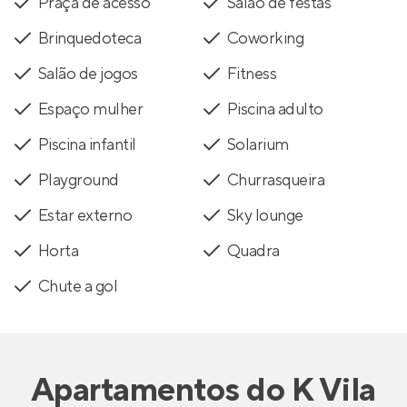
Praça de acesso
Salão de festas
Brinquedoteca
Coworking
Salão de jogos
Fitness
Espaço mulher
Piscina adulto
Piscina infantil
Solarium
Playground
Churrasqueira
Estar externo
Sky lounge
Horta
Quadra
Chute a gol
Apartamentos
do
K Vila