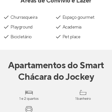
Áreas de Convívio e Lazer
Churrasqueira
Espaço gourmet
Playground
Academia
Bicicletário
Pet place
Apartamentos
do
Smart
Chácara do Jockey
1 e 2 quartos
1 banheiro