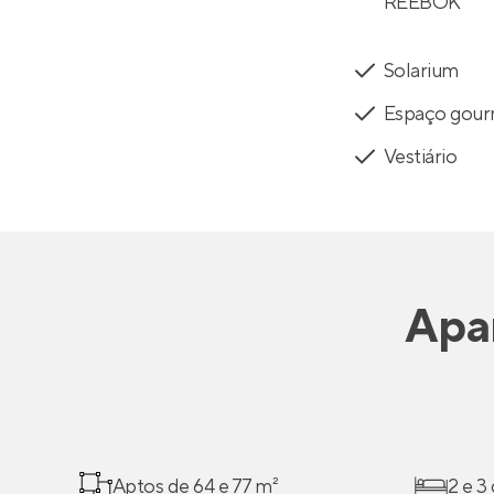
REEBOK
Solarium
Espaço gou
Vestiário
Apa
Aptos de 64 e 77 m²
2 e 3