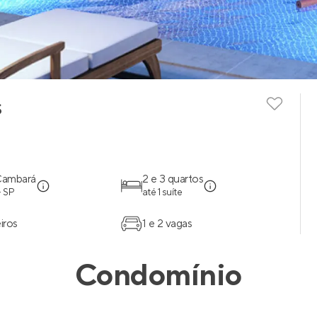
s
Cambará
2 e 3 quartos
- SP
até 1 suíte
iros
1 e 2 vagas
Condomínio