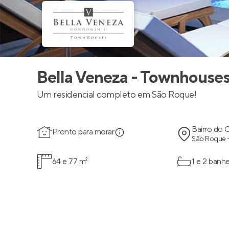
Bella Veneza - Townhouse
Um residencial completo em São Roque!
Bairro do 
Pronto para morar
São Roque 
64 e 77 m²
1 e 2 banhe