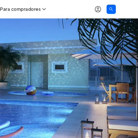
Para compradores
as
Buscar um imóvel novo
Calcule seu Poder de Compra
Comprar x Alugar
Correção do INCC
Simulador de Financiamento
Encontre um corretor