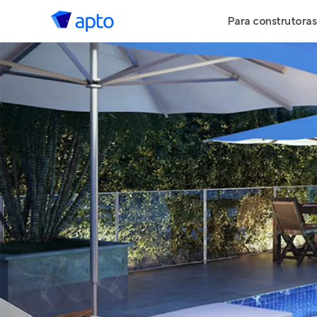
Para construtoras
Geração de 
Geração de Vi
Geração de 
Maiores Cons
Parcerias Imob
Anunciar Imó