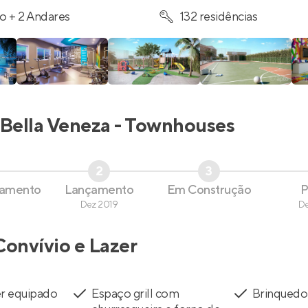
o + 2 Andares
132 residências
Bella Veneza - Townhouses
2
3
çamento
Lançamento
Em Construção
P
Dez 2019
D
Convívio e Lazer
er equipado
Espaço grill com
Brinquedo