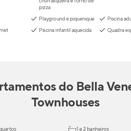
churrasqueira e forno de
pizza
Playground e piquenique
Piscina ad
rmet
Piscina infantil aquecida
Quadra es
rtamentos
do
Bella Ven
Townhouses
 quartos
1 e 2 banheiros