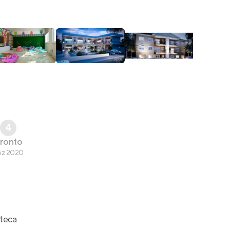
4
ronto
ez 2020
teca