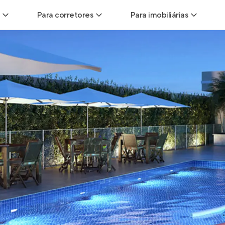
Para corretores
Para imobiliárias
Leads
Leads para Corretores
Leads para Imobiliári
sitas
Corretor+
Hub de imobiliárias
Vendas
Parcerias imobiliárias
Anunciar imóveis
trutoras
Hub de Corretores
iliárias
Perfil Verificado
veis
Anunciar imóveis