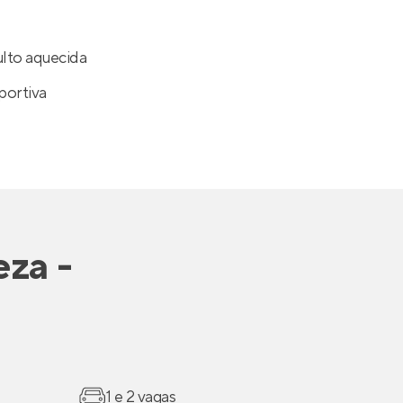
ulto aquecida
portiva
eza -
1 e 2 vagas