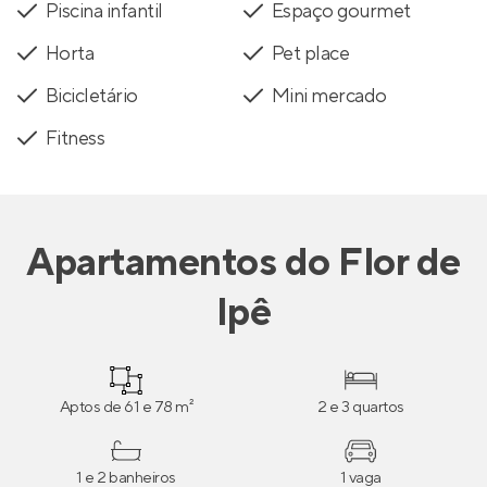
Piscina infantil
Espaço gourmet
Horta
Pet place
Bicicletário
Mini mercado
Fitness
Apartamentos
do
Flor de
Ipê
Aptos de 61 e 78 m²
2 e 3 quartos
1 e 2 banheiros
1 vaga