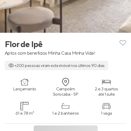
Flor de Ipê
Aptos com benefícios Minha Casa Minha Vida!
+200 pessoas viram este imóvel nos últimos 90 dias
Lançamento
Campolim
2 e 3 quartos
Sorocaba - SP
até 1 suíte
61 e 78 m²
1 e 2 banheiros
1 vaga