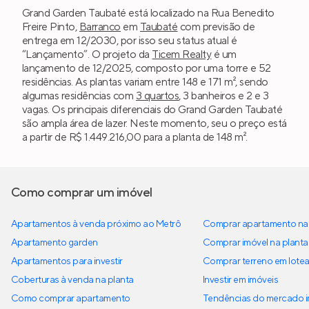
Grand Garden Taubaté está localizado na Rua Benedito
Freire Pinto,
Barranco
em
Taubaté
com previsão de
entrega em 12/2030, por isso seu status atual é
“Lançamento”. O projeto da
Ticem Realty
é um
lançamento de 12/2025, composto por uma torre e 52
residências. As plantas variam entre 148 e 171 m², sendo
algumas residências com
3 quartos
, 3 banheiros e 2 e 3
vagas. Os principais diferenciais do Grand Garden Taubaté
são ampla área de lazer. Neste momento, seu o preço está
a partir de R$ 1.449.216,00 para a planta de 148 m².
Como comprar um imóvel
Apartamentos à venda próximo ao Metrô
Comprar apartamento na 
Apartamento garden
Comprar imóvel na planta
Apartamentos para investir
Comprar terreno em lote
Coberturas à venda na planta
Investir em imóveis
Como comprar apartamento
Tendências do mercado im