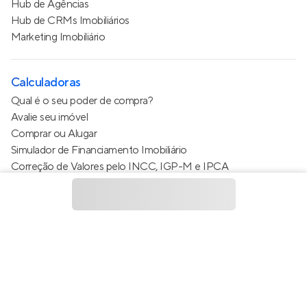
Hub de Agências
Hub de CRMs Imobiliários
Marketing Imobiliário
Calculadoras
Qual é o seu poder de compra?
Avalie seu imóvel
Comprar ou Alugar
Simulador de Financiamento Imobiliário
Correção de Valores pelo INCC, IGP-M e IPCA
Estimativa de valor do condomínio
Calculo do metro quadrado (m²)
Política de Privacidade
Termos de Serviço
Termos de Uso
© 2015 - 2026
Apto Tecnologia Ltda.
Todos os direitos
reservados