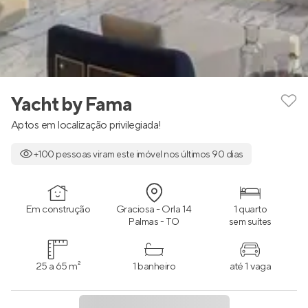
Yacht by Fama
Aptos em localização privilegiada!
+100 pessoas viram este imóvel nos últimos 90 dias
Em construção
Graciosa - Orla 14
1 quarto
Palmas - TO
sem suítes
25 a 65 m²
1 banheiro
até 1 vaga