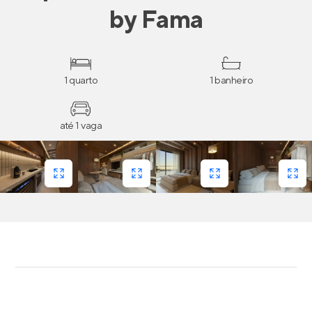
by Fama
1 quarto
1 banheiro
até 1 vaga