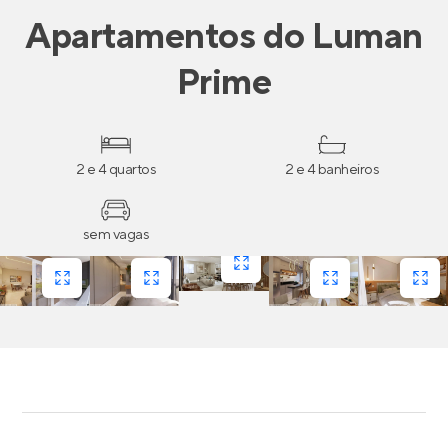
Apartamentos
do
Luman
Prime
2 e 4 quartos
2 e 4 banheiros
sem vagas