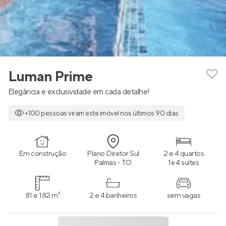
Luman Prime
Elegância e exclusividade em cada detalhe!
+100 pessoas viram este imóvel nos últimos 90 dias
Em construção
Plano Diretor Sul
2 e 4 quartos
Palmas - TO
1 e 4 suítes
81 e 182 m²
2 e 4 banheiros
sem vagas