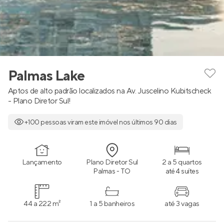
Palmas Lake
Aptos de alto padrão localizados na Av. Juscelino Kubitscheck
- Plano Diretor Sul!
+100 pessoas viram este imóvel nos últimos 90 dias
Lançamento
Plano Diretor Sul
2 a 5 quartos
Palmas - TO
até 4 suítes
44 a 222 m²
1 a 5 banheiros
até 3 vagas