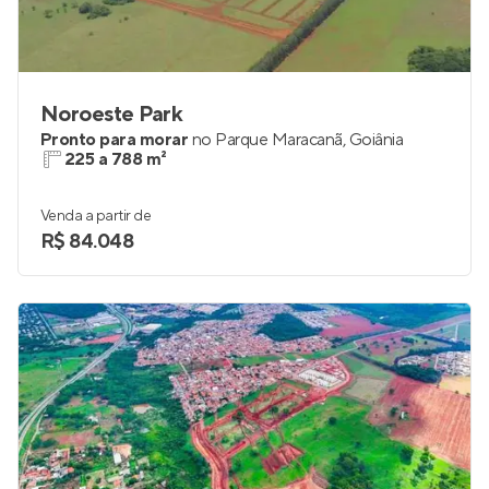
Noroeste Park
Pronto para morar
no
Parque Maracanã
,
Goiânia
225 a 788 m²
Venda a partir de
R$ 84.048