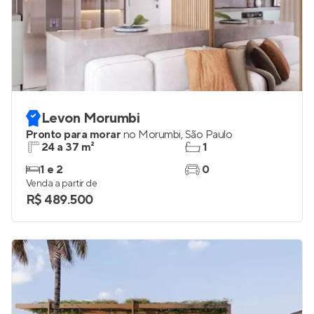
Levon Morumbi
Pronto para morar
no
Morumbi
,
São Paulo
24 a 37 m²
1
1 e 2
0
Venda a partir de
R$ 489.500