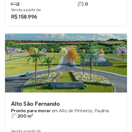
2
0
Venda a partir de
R$ 158.996
Alto São Fernando
Pronto para morar
em
Alto de Pinheiros
,
Paulínia
200 m²
Venda a partir de