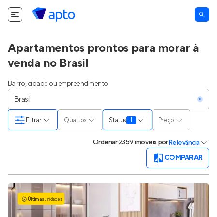
Apartamentos prontos para morar à
venda no Brasil
Bairro, cidade ou empreendimento
Filtrar
Quartos
Status
1
Preço
Ordenar
2359 imóveis
por
Relevância
COMPARAR
Últimas
unidades