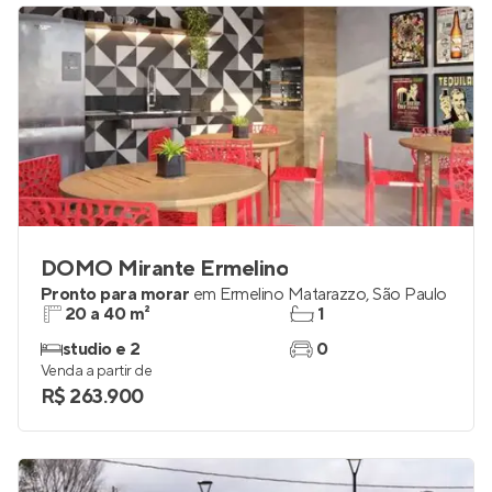
DOMO Mirante Ermelino
Pronto para morar
em
Ermelino Matarazzo
,
São Paulo
20 a 40 m²
1
studio e 2
0
Venda a partir de
R$ 263.900