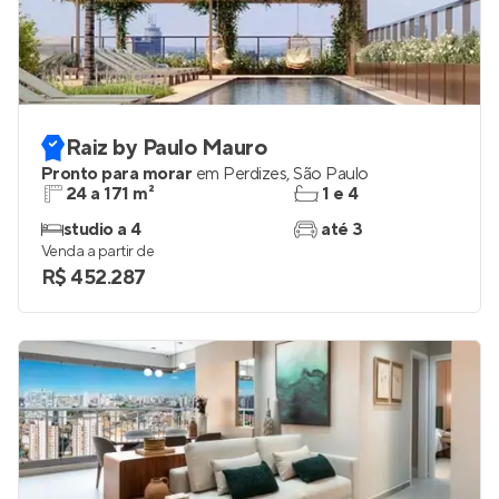
Raiz by Paulo Mauro
Pronto para morar
em
Perdizes
,
São Paulo
24 a 171 m²
1 e 4
studio a 4
até 3
Venda a partir de
R$ 452.287