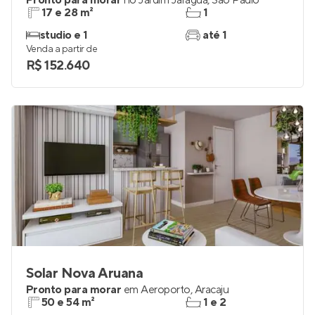
Pronto para morar
no
Jardim Jaraguá
,
São Paulo
17 e 28 m²
1
studio e 1
até 1
Venda a partir de
R$ 152.640
Solar Nova Aruana
Pronto para morar
em
Aeroporto
,
Aracaju
50 e 54 m²
1 e 2