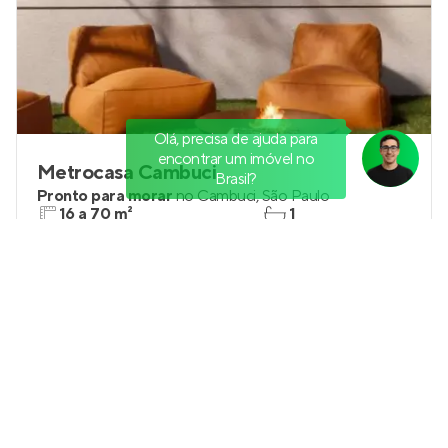
Olá, precisa de ajuda para
encontrar um imóvel no
Metrocasa Cambuci
Brasil?
Pronto para morar
no
Cambuci
,
São Paulo
16 a 70 m²
1
studio a 2
0
Venda a partir de
R$ 180.000