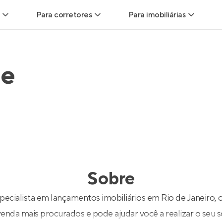
Para corretores
Para imobiliárias
Leads
Leads para Corretores
Leads para Imobiliári
he
sitas
Corretor+
Hub de imobiliárias
Vendas
Parcerias imobiliárias
Anunciar imóveis
trutoras
Hub de Corretores
iliárias
Perfil Verificado
Sobre
veis
Anunciar imóveis
specialista em lançamentos imobiliários em Rio de Janeiro,
venda mais procurados e pode ajudar você a realizar o seu 