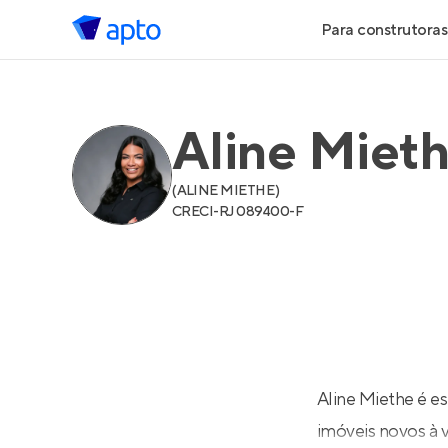
Para construtoras
Geração de 
Aline Miet
Geração de Vi
(
ALINE MIETHE
)
Geração de 
CRECI-
RJ 089400-F
Maiores Cons
Parcerias Imob
Anunciar Imó
Aline Miethe é e
imóveis novos à 