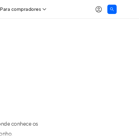
Para compradores
as
Buscar um imóvel novo
Calcule seu Poder de Compra
Comprar x Alugar
Correção do INCC
Simulador de Financiamento
Encontre um corretor
 onde conhece os
sonho.