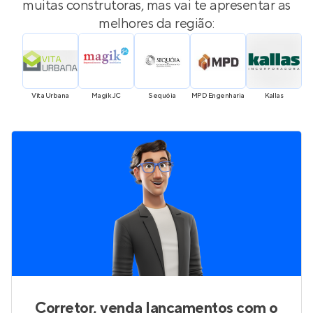
muitas construtoras, mas vai te apresentar as
melhores da região:
Vita Urbana
Magik JC
Sequóia
MPD Engenharia
Kallas
RM
Corretor, venda lançamentos com o