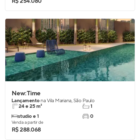
R$ 254.080
New:Time
Lançamento
na
Vila Mariana
,
São Paulo
24 e 25 m²
1
studio e 1
0
Venda a partir de
R$ 288.068