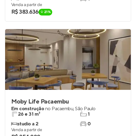
Venda a partir de
R$ 383.636
21%
Moby Life Pacaembu
Em construção
no
Pacaembu
,
São Paulo
26 e 31 m²
1
studio a 2
0
Venda a partir de