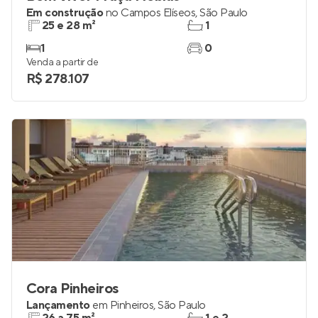
Em construção
no
Campos Elíseos
,
São Paulo
25 e 28 m²
1
1
0
Venda a partir de
R$ 278.107
Cora Pinheiros
Lançamento
em
Pinheiros
,
São Paulo