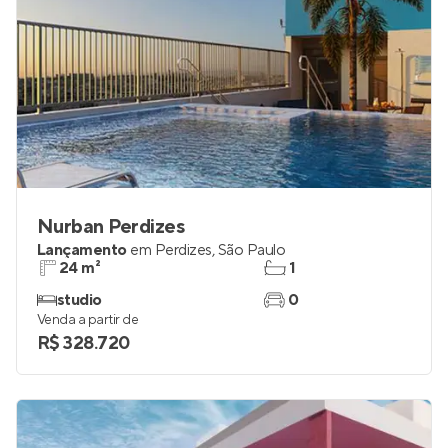
Nurban Perdizes
Lançamento
em
Perdizes
,
São Paulo
24 m²
1
studio
0
Venda a partir de
R$ 328.720