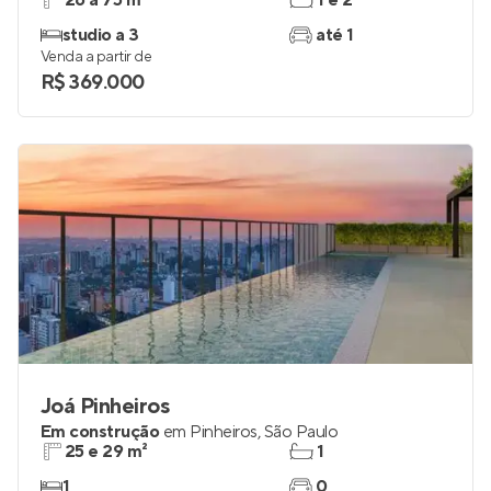
26 a 75 m²
1 e 2
studio a 3
até 1
Venda a partir de
R$ 369.000
Joá Pinheiros
Em construção
em
Pinheiros
,
São Paulo
25 e 29 m²
1
1
0