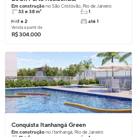
Em construção
no
São Cristóvão
,
Rio de Janeiro
33 e 38 m²
1
1 e 2
até 1
Venda a partir de
R$ 304.000
Conquista Itanhangá Green
Em construção
no
Itanhangá
,
Rio de Janeiro