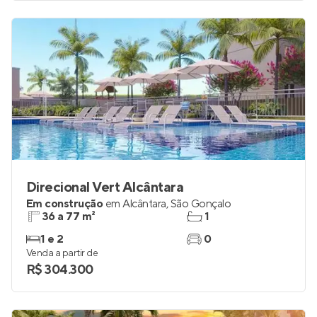
Direcional Vert Alcântara
Em construção
em
Alcântara
,
São Gonçalo
36 a 77 m²
1
1 e 2
0
Venda a partir de
R$ 304.300