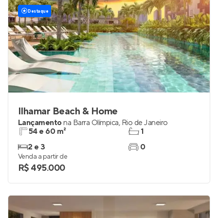
Destaque
Ilhamar Beach & Home
Lançamento
na
Barra Olímpica
,
Rio de Janeiro
54 e 60 m²
1
2 e 3
0
Venda a partir de
R$ 495.000