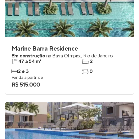
Marine Barra Residence
Em construção
na
Barra Olímpica
,
Rio de Janeiro
47 a 54 m²
2
2 e 3
0
Venda a partir de
R$ 515.000