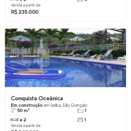
Venda a partir de
R$ 235.000
Conquista Oceânica
Em construção
em
Ipiíba
,
São Gonçalo
50 m²
1
1 e 2
1
Venda a partir de