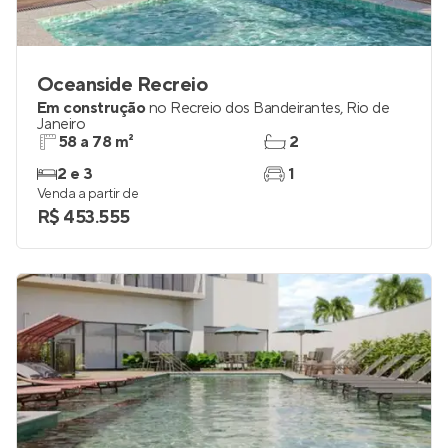
Oceanside Recreio
Em construção
no
Recreio dos Bandeirantes
,
Rio de
Janeiro
58 a 78 m²
2
2 e 3
1
Venda a partir de
R$ 453.555