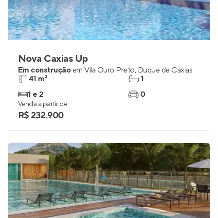
Nova Caxias Up
Em construção
em
Vila Ouro Preto
,
Duque de Caxias
41 m²
1
1 e 2
0
Venda a partir de
R$ 232.900