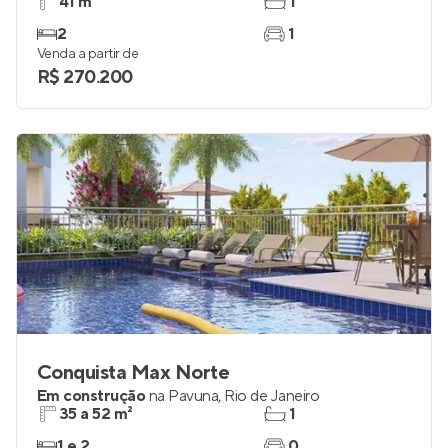
41 m²
1
2
1
Venda a partir de
R$ 270.200
Conquista Max Norte
Em construção
na
Pavuna
,
Rio de Janeiro
35 a 52 m²
1
1 e 2
0