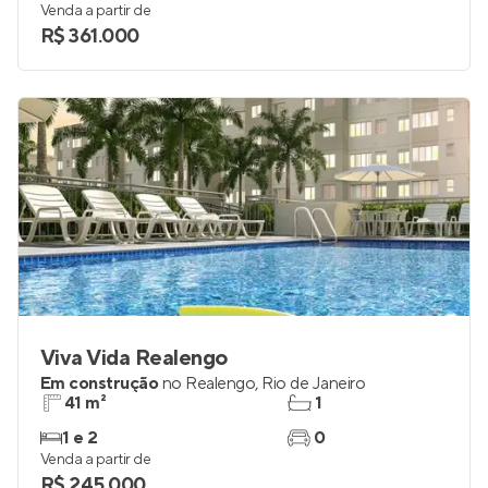
Venda a partir de
R$ 361.000
Viva Vida Realengo
Em construção
no
Realengo
,
Rio de Janeiro
41 m²
1
1 e 2
0
Venda a partir de
R$ 245.000