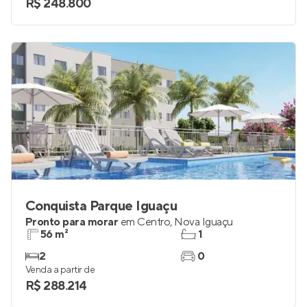
R$ 248.800
Conquista Parque Iguaçu
Pronto para morar
em
Centro
,
Nova Iguaçu
56 m²
1
2
0
Venda a partir de
R$ 288.214