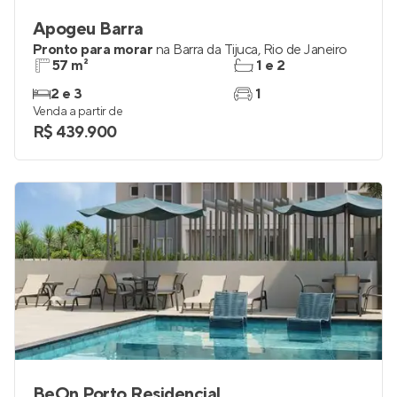
Apogeu Barra
Pronto para morar
na
Barra da Tijuca
,
Rio de Janeiro
57 m²
1 e 2
2 e 3
1
Venda a partir de
R$ 439.900
BeOn Porto Residencial