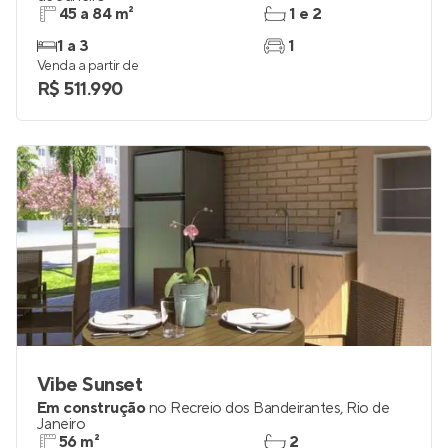
45 a 84 m²
1 e 2
1 a 3
1
Venda a partir de
R$ 511.990
Vibe Sunset
Em construção
no
Recreio dos Bandeirantes
,
Rio de
Janeiro
56 m²
2