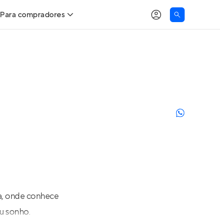
Para compradores
as
Buscar um imóvel novo
Calcule seu Poder de Compra
Comprar x Alugar
Correção do INCC
Simulador de Financiamento
Encontre um corretor
na, onde conhece
u sonho.