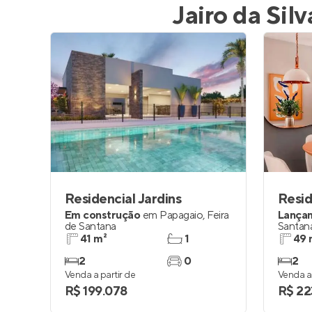
Jairo da Silv
Residencial Jardins
Resid
Em construção
em
Papagaio
,
Feira
Lança
de Santana
Santan
41 m²
1
49 
2
0
2
Venda a partir de
Venda a 
R$ 199.078
R$ 22