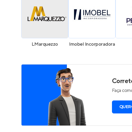
LMarquezzo
Imobel Incorporadora
Corret
Faça como
QUER