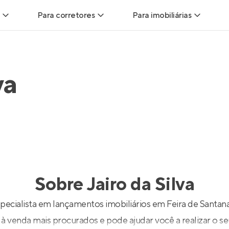
Para corretores
Para imobiliárias
Leads
Leads para Corretores
Leads para Imobiliári
va
sitas
Corretor+
Hub de imobiliárias
Vendas
Parcerias imobiliárias
Anunciar imóveis
trutoras
Hub de Corretores
iliárias
Perfil Verificado
Sobre
Jairo da Silva
veis
Anunciar imóveis
especialista em lançamentos imobiliários em Feira de Santa
 à venda mais procurados e pode ajudar você a realizar o se