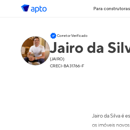
Para construtoras
Geração de 
Corretor Verificado
Jairo da Sil
Geração de Vi
Geração de 
(
JAIRO
)
CRECI-
BA 31766-F
Maiores Cons
Parcerias Imob
Anunciar Imó
Jairo da Silva é 
os imóveis novos