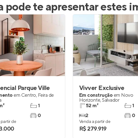
a
pode te apresentar estes i
encial Parque Ville
Vivver Exclusive
mento
em
Centro
,
Feira de
Em construção
em
Novo
a
Horizonte
,
Salvador
m²
1
52 m²
1
0
2
0
partir de
Venda a partir de
3.000
R$ 279.919