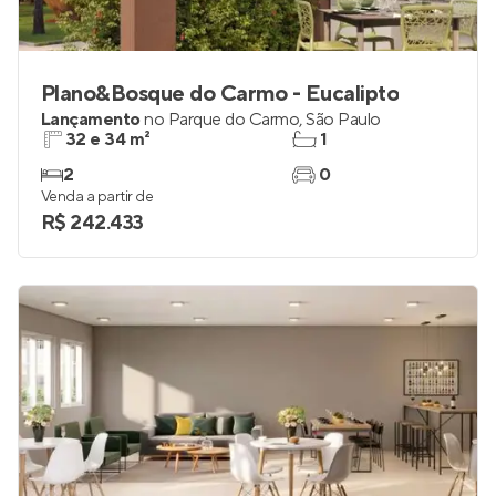
Plano&Bosque do Carmo - Eucalipto
Lançamento
no
Parque do Carmo
,
São Paulo
32 e 34 m²
1
2
0
Venda a partir de
R$ 242.433