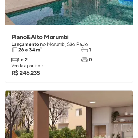
Plano&Alto Morumbi
Lançamento
no
Morumbi
,
São Paulo
26 e 34 m²
1
1 e 2
0
Venda a partir de
R$ 246.235