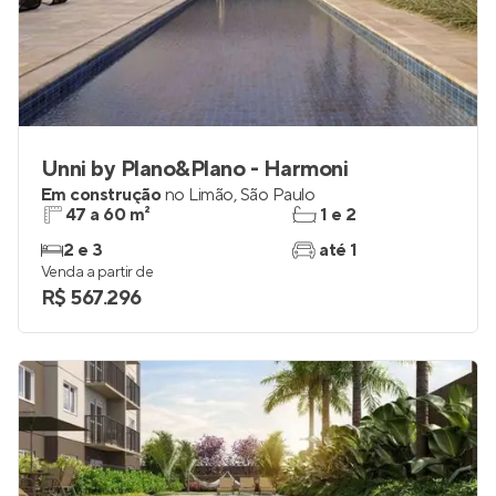
Unni by Plano&Plano - Harmoni
Em construção
no
Limão
,
São Paulo
47 a 60 m²
1 e 2
2 e 3
até 1
Venda a partir de
R$ 567.296