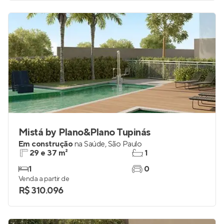
Mistá by Plano&Plano Tupinás
Em construção
na
Saúde
,
São Paulo
29 e 37 m²
1
1
0
Venda a partir de
R$ 310.096