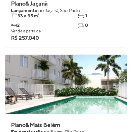
Plano&Jaçanã
Lançamento
no
Jaçanã
,
São Paulo
33 a 35 m²
1
2
0
Venda a partir de
R$ 257.040
Plano&Mais Belém