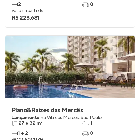
2
0
Venda a partir de
R$ 228.681
Plano&Raízes das Mercês
Lançamento
na
Vila das Mercês
,
São Paulo
27 e 32 m²
1
1 e 2
0
Venda a partir de