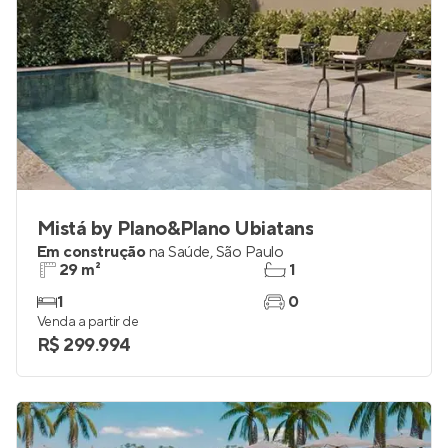
Mistá by Plano&Plano Ubiatans
Em construção
na
Saúde
,
São Paulo
29 m²
1
1
0
Venda a partir de
R$ 299.994