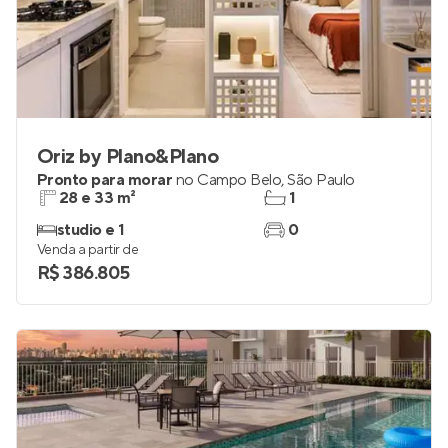
Oriz by Plano&Plano
Pronto para morar
no
Campo Belo
,
São Paulo
28 e 33 m²
1
studio e 1
0
Venda a partir de
R$ 386.805