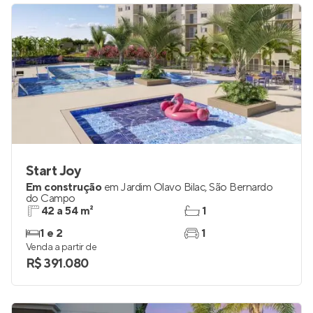
Start Joy
Em construção
em
Jardim Olavo Bilac
,
São Bernardo
do Campo
42 a 54 m²
1
1 e 2
1
Venda a partir de
R$ 391.080