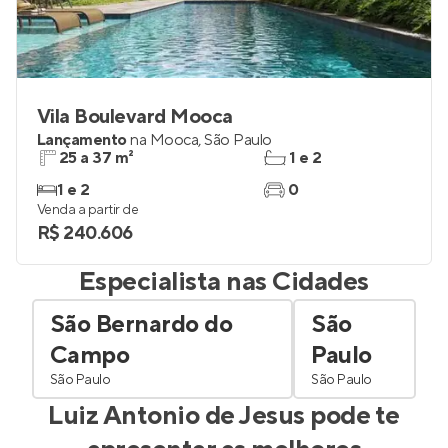
Vila Boulevard Mooca
Lançamento
na
Mooca
,
São Paulo
25 a 37 m²
1 e 2
1 e 2
0
Venda a partir de
R$ 240.606
Especialista nas Cidades
São Bernardo do
São
Campo
Paulo
São Paulo
São Paulo
Luiz Antonio de Jesus
pode te