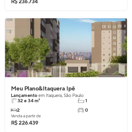
R$ 236.734
Meu Plano&Itaquera Ipê
Lançamento
em
Itaquera
,
São Paulo
32 e 34 m²
1
2
0
Venda a partir de
R$ 226.439