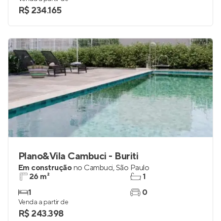
R$ 234.165
Plano&Vila Cambuci - Buriti
Em construção
no
Cambuci
,
São Paulo
26 m²
1
1
0
Venda a partir de
R$ 243.398