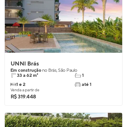
UNNI Brás
Em construção
no
Brás
,
São Paulo
33 a 62 m²
1
1 e 2
até 1
Venda a partir de
R$ 319.448