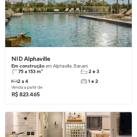
NID Alphaville
Em construção
em
Alphaville
,
Barueri
75 a 153 m²
2 e 3
2 a 4
1 e 2
Venda a partir de
R$ 823.465