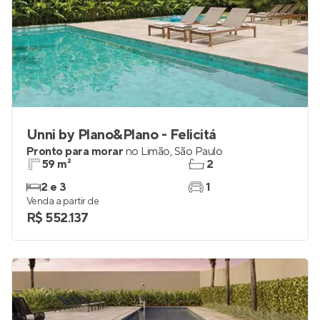
Unni by Plano&Plano - Felicitá
Pronto para morar
no
Limão
,
São Paulo
59 m²
2
2 e 3
1
Venda a partir de
R$ 552.137