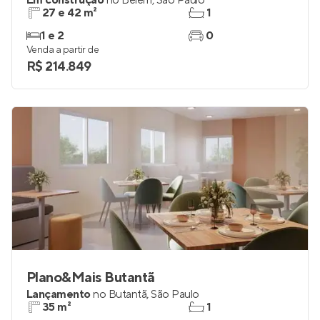
Em construção
no
Belém
,
São Paulo
27 e 42 m²
1
1 e 2
0
Venda a partir de
R$ 214.849
Plano&Mais Butantã
Lançamento
no
Butantã
,
São Paulo
35 m²
1