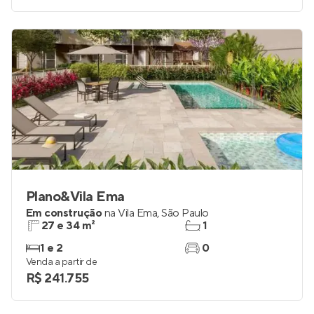
Plano&Vila Ema
Em construção
na
Vila Ema
,
São Paulo
27 e 34 m²
1
1 e 2
0
Venda a partir de
R$ 241.755