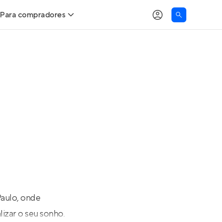
Para compradores
as
Buscar um imóvel novo
Calcule seu Poder de Compra
Comprar x Alugar
Correção do INCC
Simulador de Financiamento
Encontre um corretor
Paulo, onde
izar o seu sonho.