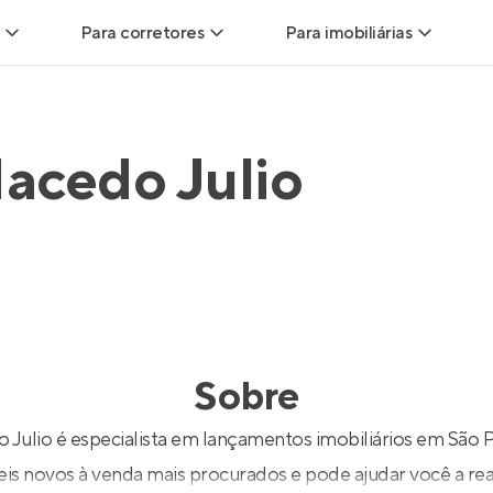
Para corretores
Para imobiliárias
Leads
Leads para Corretores
Leads para Imobiliári
acedo Julio
sitas
Corretor+
Hub de imobiliárias
Vendas
Parcerias imobiliárias
Anunciar imóveis
trutoras
Hub de Corretores
iliárias
Perfil Verificado
Sobre
veis
Anunciar imóveis
Julio é especialista em lançamentos imobiliários em São 
is novos à venda mais procurados e pode ajudar você a real