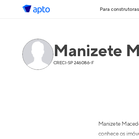
Para construtoras
Geração de 
Manizete M
Geração de Vi
Geração de 
CRECI-
SP 246086-F
Maiores Cons
Parcerias Imob
Anunciar Imó
Manizete Macedo 
conhece os imóve