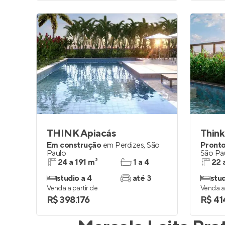
THINK Apiacás
Think
Em construção
em
Perdizes
,
São
Pronto
Paulo
São Pa
24 a 191 m²
1 a 4
22 
studio a 4
até 3
stud
Venda a partir de
Venda a 
R$ 398.176
R$ 41