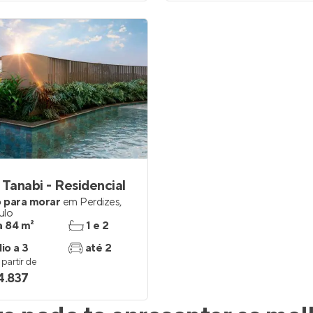
 Tanabi - Residencial
 para morar
em
Perdizes
,
ulo
a 84 m²
1 e 2
io a 3
até 2
partir de
4.837