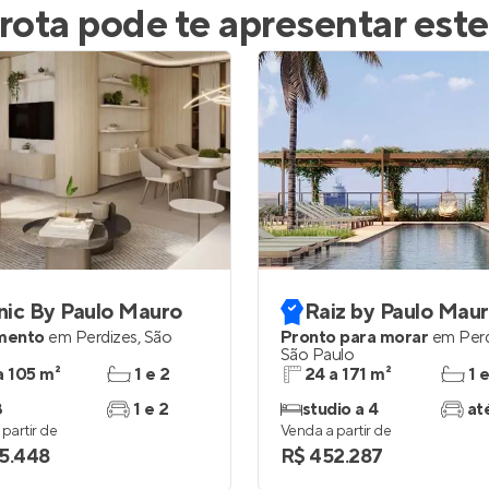
rota
pode te apresentar est
nic By Paulo Mauro
Raiz by Paulo Mau
mento
em
Perdizes
,
São
Pronto para morar
em
Per
São Paulo
a 105 m²
1 e 2
24 a 171 m²
1 
3
1 e 2
studio a 4
at
partir de
Venda a partir de
5.448
R$ 452.287