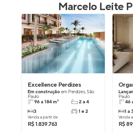
Marcelo Leite P
Excellence Perdizes
Orga
Em construção
em
Perdizes
,
São
Lança
Paulo
Paulo
96 a 184 m²
2 a 4
46 
3
1 e 2
1 a 
Venda a partir de
Venda a 
R$ 1.839.763
R$ 89