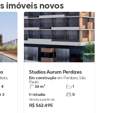
es imóveis novos
ro
Studios Aurum Perdizes
dizes
,
Em construção
em
Perdizes
,
São
Paulo
e 4
36 m²
1
é 3
studio
0
Venda a partir de
R$ 562.495