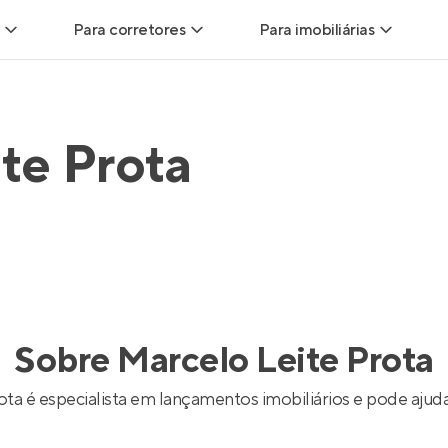
Para corretores
Para imobiliárias
Leads
Leads para Corretores
Leads para Imobiliári
te Prota
sitas
Corretor+
Hub de imobiliárias
Vendas
Parcerias imobiliárias
Anunciar imóveis
trutoras
Hub de Corretores
iliárias
Perfil Verificado
Sobre
Marcelo Leite Prota
veis
Anunciar imóveis
ta é especialista em lançamentos imobiliários e pode ajuda