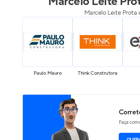
Marcelo Leite Pro
Marcelo Leite Prota
c
Paulo Mauro
Think Construtora
Corret
Faça como
QUER