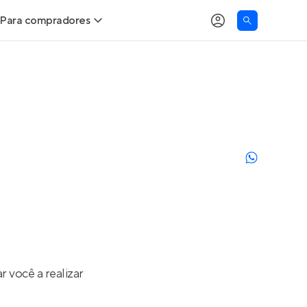
Para compradores
as
Buscar um imóvel novo
Calcule seu Poder de Compra
Comprar x Alugar
Correção do INCC
Simulador de Financiamento
Encontre um corretor
r você a realizar