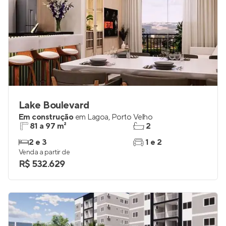
Lake Boulevard
Em construção
em
Lagoa
,
Porto Velho
81 a 97 m²
2
2 e 3
1 e 2
Venda a partir de
R$ 532.629