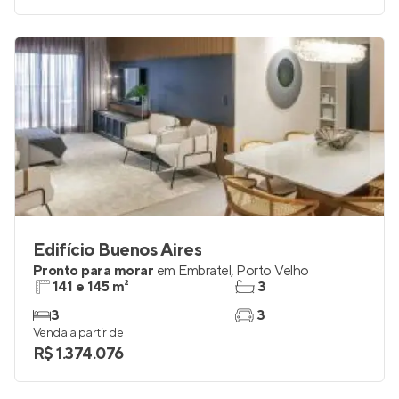
Edifício Buenos Aires
Pronto para morar
em
Embratel
,
Porto Velho
141 e 145 m²
3
3
3
Venda a partir de
R$ 1.374.076