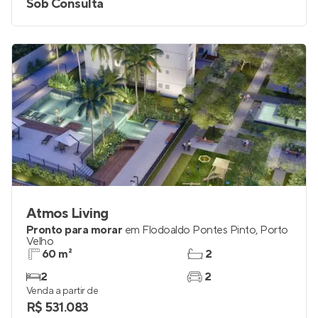
Sob Consulta
Atmos Living
Pronto para morar
em
Flodoaldo Pontes Pinto
,
Porto
Velho
60 m²
2
2
2
Venda a partir de
R$ 531.083