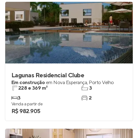
Lagunas Residencial Clube
Em construção
em
Nova Esperança
,
Porto Velho
228 e 369 m²
3
3
2
Venda a partir de
R$ 982.905