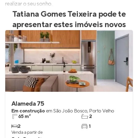
realizar o seu sonho.
Tatiana Gomes Teixeira
pode te
apresentar estes imóveis novos
Alameda 75
Em construção
em
São João Bosco
,
Porto Velho
65 m²
2
2
1
Venda a partir de