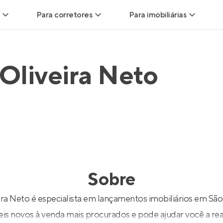
Para corretores
Para imobiliárias
Leads
Leads para Corretores
Leads para Imobiliári
Oliveira Neto
sitas
Corretor+
Hub de imobiliárias
Vendas
Parcerias imobiliárias
Anunciar imóveis
trutoras
Hub de Corretores
iliárias
Perfil Verificado
Sobre
veis
Anunciar imóveis
ra Neto é especialista em lançamentos imobiliários em São
is novos à venda mais procurados e pode ajudar você a real