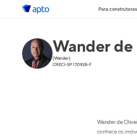
Para construtoras
Geração de 
Wander de 
Geração de Vi
(
Wander
)
Geração de 
CRECI-
SP 170928-F
Maiores Cons
Parcerias Imob
Anunciar Imó
Wander de Olivei
conhece os imóve