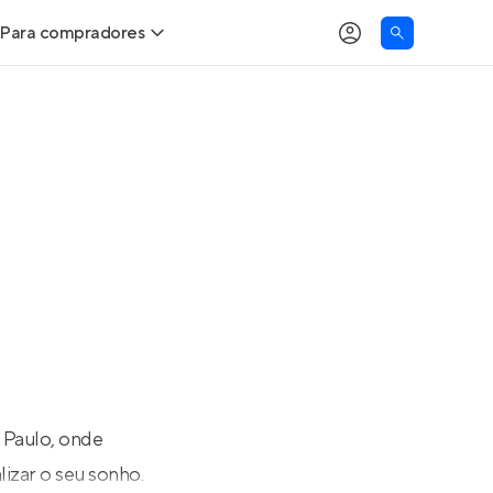
Para compradores
as
Buscar um imóvel novo
Calcule seu Poder de Compra
Comprar x Alugar
Correção do INCC
Simulador de Financiamento
Encontre um corretor
 Paulo, onde
izar o seu sonho.