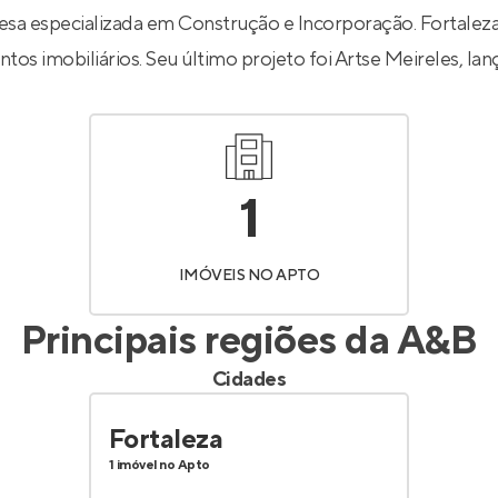
Entrar no Apto
a especializada em Construção e Incorporação. Fortaleza
tos imobiliários. Seu último projeto foi
Artse Meireles
, la
1
IMÓVEIS NO APTO
Principais regiões da
A&B
Cidades
Fortaleza
1 imóvel no Apto