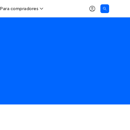
Para compradores
Buscar um imóvel novo
Meu perfil
Calcule seu Poder de Compra
Imóveis Visualizados
Comprar x Alugar
Imóveis Contatados
Correção do INCC
Clientes
Entrar no Apto
Simulador de Financiamento
Encontre um corretor
Entrar no Apto