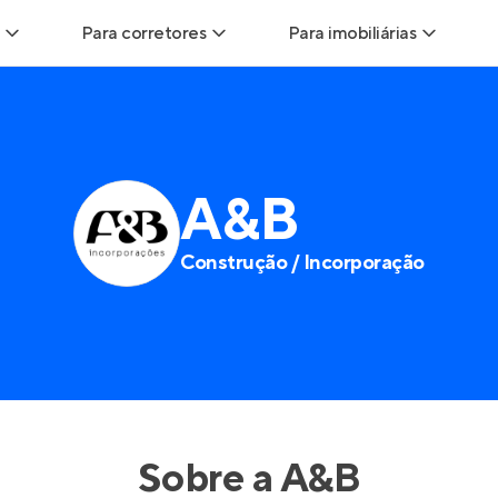
Para corretores
Para imobiliárias
ads
Leads para Corretores
Leads para Imobiliárias
itas
Corretor+
Hub de imobiliárias
A&B
ndas
Parcerias imobiliárias
Anunciar imóveis
Construção / Incorporação
rutoras
Hub de Corretores
Entrar no Painel de 
liárias
Perfil Verificado
is
Anunciar imóveis
inel de Clientes
Entrar no Painel de Clientes
Sobre a
A&B