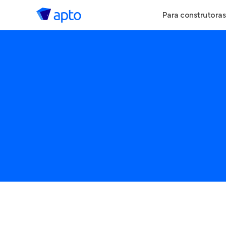
Para construtoras
Geração de Le
Geração de Vis
Geração de Ve
Maiores Const
Parcerias Imobi
Anunciar Imóve
Entrar no Pa