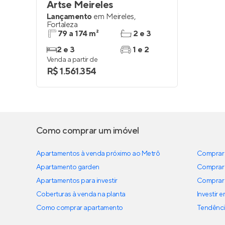
Artse Meireles
Lançamento
em
Meireles
,
Fortaleza
79 a 174 m²
2 e 3
2 e 3
1 e 2
Venda a partir de
R$ 1.561.354
Como comprar um imóvel
Apartamentos à venda próximo ao Metrô
Comprar 
Apartamento garden
Comprar 
Apartamentos para investir
Comprar 
Coberturas à venda na planta
Investir 
Como comprar apartamento
Tendênci