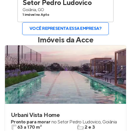
Setor Pedro Ludovico
Goiânia, GO
1 imóvel no Apto
VOCÊ REPRESENTA ESSA EMPRESA?
Imóveis da
Acce
Urbani Vista Home
Pronto para morar
no
Setor Pedro Ludovico
,
Goiânia
63 a 170 m²
2 e 3