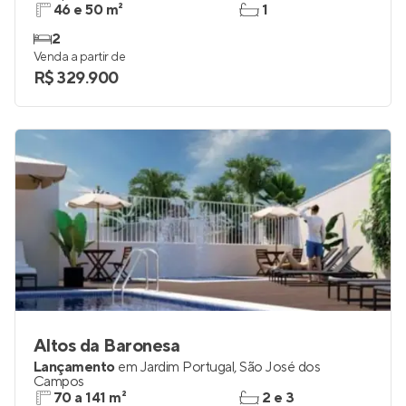
46 e 50 m²
1
2
Venda a partir de
R$ 329.900
Altos da Baronesa
Lançamento
em
Jardim Portugal
,
São José dos
Campos
70 a 141 m²
2 e 3