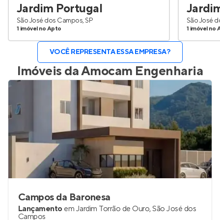
Jardim Portugal
Jardi
São José dos Campos, SP
São José d
1 imóvel no Apto
1 imóvel no 
VOCÊ REPRESENTA ESSA EMPRESA?
Imóveis da
Amocam Engenharia
Campos da Baronesa
Lançamento
em
Jardim Torrão de Ouro
,
São José dos
Campos