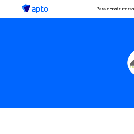
Para construtoras
Geração de Le
Geração de Vis
Geração de Ve
Maiores Const
Parcerias Imobi
Anunciar Imóve
Entrar no Pa