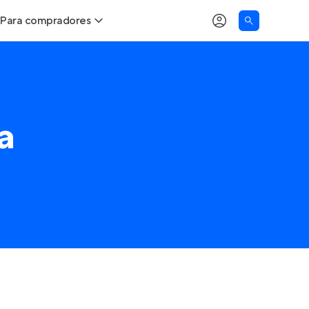
Para compradores
Buscar um imóvel novo
Meu perfil
Calcule seu Poder de Compra
Imóveis Visualizados
a
Comprar x Alugar
Imóveis Contatados
Correção do INCC
Clientes
Entrar no Apto
Simulador de Financiamento
Encontre um corretor
Entrar no Apto