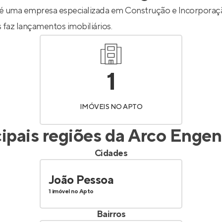
Entrar no Apto
é uma empresa especializada em Construção e Incorporaçã
 faz lançamentos imobiliários.
1
IMÓVEIS NO APTO
cipais regiões da
Arco Engen
Cidades
João Pessoa
1 imóvel no Apto
Bairros