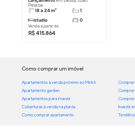
Lançamento
em
Bessa
,
João
Pessoa
18 a 24 m²
1
studio
0
Venda a partir de
R$ 415.864
Como comprar um imóvel
Apartamentos à venda próximo ao Metrô
Comprar 
Apartamento garden
Comprar 
Apartamentos para investir
Comprar 
Coberturas à venda na planta
Investir 
Como comprar apartamento
Tendênci