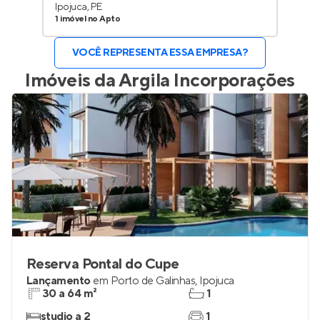
Ipojuca, PE
1 imóvel no Apto
VOCÊ REPRESENTA ESSA EMPRESA?
Imóveis da
Argila Incorporações
Reserva Pontal do Cupe
Lançamento
em
Porto de Galinhas
,
Ipojuca
30 a 64 m²
1
studio a 2
1