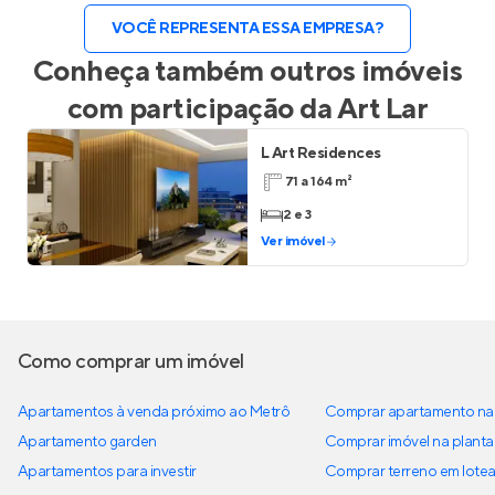
VOCÊ REPRESENTA ESSA EMPRESA?
Conheça também outros imóveis
com participação da
Art Lar
L Art Residences
71 a 164 m²
2 e 3
Ver imóvel
Como comprar um imóvel
Apartamentos à venda próximo ao Metrô
Comprar apartamento na 
Apartamento garden
Comprar imóvel na planta
Apartamentos para investir
Comprar terreno em lote