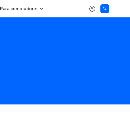
Para compradores
Buscar um imóvel novo
Meu perfil
Calcule seu Poder de Compra
Imóveis Visualizados
Comprar x Alugar
Imóveis Contatados
Correção do INCC
Clientes
Entrar no Apto
Simulador de Financiamento
Encontre um corretor
Entrar no Apto