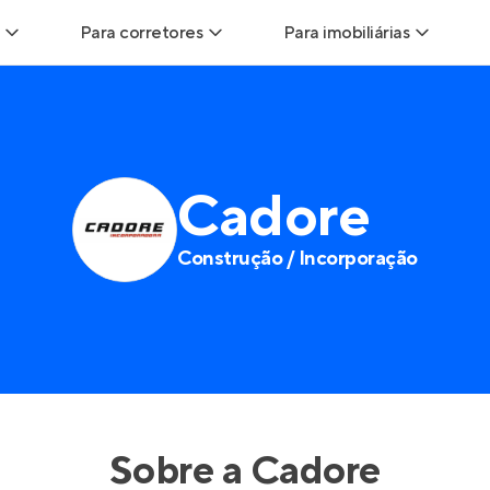
Para corretores
Para imobiliárias
ads
Leads para Corretores
Leads para Imobiliárias
itas
Corretor+
Hub de imobiliárias
Cadore
ndas
Parcerias imobiliárias
Anunciar imóveis
Construção / Incorporação
rutoras
Hub de Corretores
Entrar no Painel de 
liárias
Perfil Verificado
is
Anunciar imóveis
inel de Clientes
Entrar no Painel de Clientes
Sobre a
Cadore