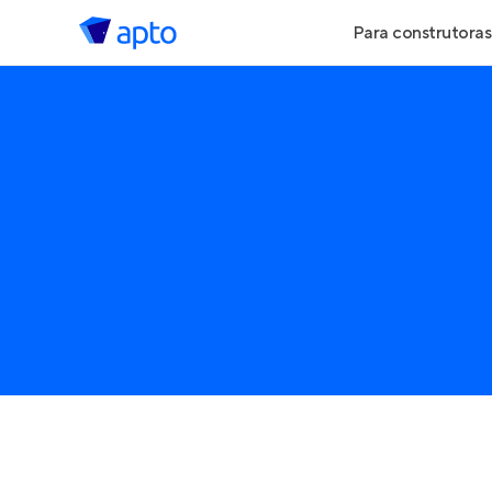
Para construtoras
Geração de Le
Geração de Vis
Geração de Ve
Maiores Const
Parcerias Imobi
Anunciar Imóve
Entrar no Pa