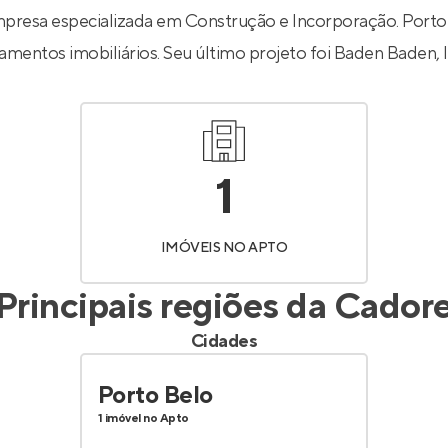
Entrar no Apto
resa especializada em Construção e Incorporação. Porto 
amentos imobiliários. Seu último projeto foi
Baden Baden
,
1
IMÓVEIS NO APTO
Principais regiões da
Cador
Cidades
Porto Belo
1 imóvel no Apto