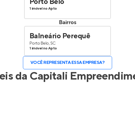
Porto Belo
1 imóvel no Apto
Bairros
Balneário Perequê
Porto Belo, SC
1 imóvel no Apto
VOCÊ REPRESENTA ESSA EMPRESA?
eis da
Capitali Empreendim