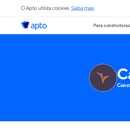
O Apto utiliza cookies.
Saiba mais
.
Para construtoras
Geração de Le
Geração de Vis
C
Geração de Ve
Const
Maiores Const
Parcerias Imobi
Anunciar Imóve