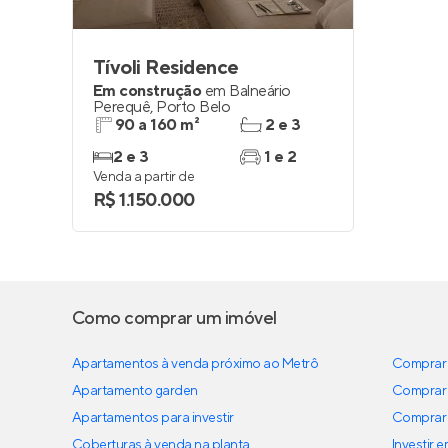
Tívoli Residence
Em construção
em
Balneário
Perequê
,
Porto Belo
90 a 160 m²
2 e 3
2 e 3
1 e 2
Venda a partir de
R$ 1.150.000
Como comprar um imóvel
Apartamentos à venda próximo ao Metrô
Comprar 
Apartamento garden
Comprar 
Apartamentos para investir
Comprar 
Coberturas à venda na planta
Investir 