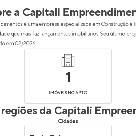
inel de Clientes
Entrar no Painel de Clientes
re a
Capitali Empreendime
Entrar no Apto
ndimentos é uma empresa especializada em Construção e I
dade que mais faz lançamentos imobiliários. Seu último proj
ado em 02/2026.
1
IMÓVEIS NO APTO
 regiões da
Capitali Empree
Cidades