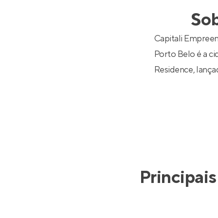
Entrar no Pa
Sob
Capitali Empree
Porto Belo é a ci
Residence
, lanç
Principais