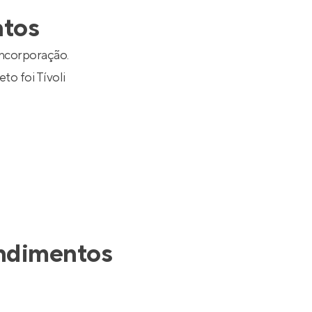
Entrar no Apto
ntos
ncorporação.
eto foi
Tívoli
ndimentos