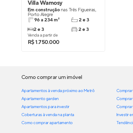
Villa Wamosy
Em construção
nas
Três Figueiras
,
Porto Alegre
96 a 234 m²
2 e 3
2 e 3
2 e 3
Venda a partir de
R$ 1.750.000
Como comprar um imóvel
Apartamentos à venda próximo ao Metrô
Comprar 
Apartamento garden
Comprar 
Apartamentos para investir
Comprar 
Coberturas à venda na planta
Investir 
Como comprar apartamento
Tendênci