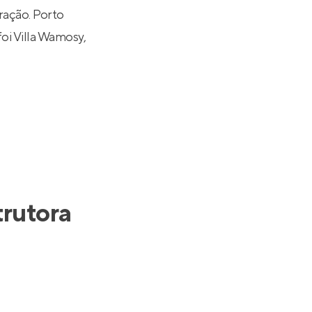
ração. Porto
foi
Villa Wamosy
,
rutora