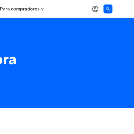
Para compradores
Buscar um imóvel novo
Meu perfil
Calcule seu Poder de Compra
Imóveis Visualizados
ora
Comprar x Alugar
Imóveis Contatados
Correção do INCC
Clientes
Entrar no Apto
Simulador de Financiamento
Encontre um corretor
Entrar no Apto