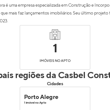
Entrar no Apto
ra é uma empresa especializada em Construção e Incorpo
 que mais faz lançamentos imobiliários. Seu último projeto 
023.
1
IMÓVEIS NO APTO
pais regiões da
Casbel Const
Cidades
Porto Alegre
1 imóvel no Apto