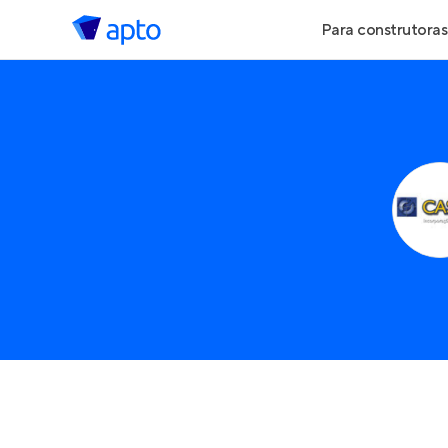
Para construtoras
Geração de Le
Geração de Vis
Geração de Ve
Maiores Const
Parcerias Imobi
Anunciar Imóve
Entrar no Pa