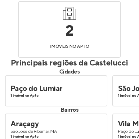
2
IMÓVEIS NO APTO
Principais regiões da
Castelucci
Cidades
Paço do Lumiar
São J
1 imóvel no Apto
1 imóvel no 
Bairros
Araçagy
Vila M
São José de Ribamar, MA
Paço do Lu
1 imóvel no Apto
1 imóvel no 