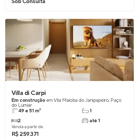
Sob Consulta
Villa di Carpi
Em construção
em
Vila Maioba do Janipapeiro
,
Paço
do Lumiar
49 e 51 m²
1
2
até 1
Venda a partir de
R$ 259.371