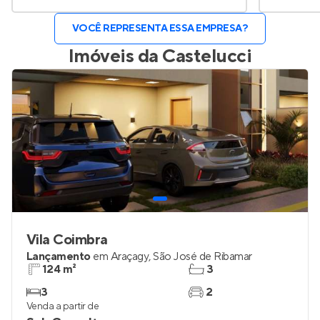
VOCÊ REPRESENTA ESSA EMPRESA?
Imóveis da
Castelucci
Vila Coimbra
Lançamento
em
Araçagy
,
São José de Ribamar
124 m²
3
3
2
Venda a partir de