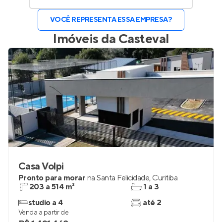
VOCÊ REPRESENTA ESSA EMPRESA?
Imóveis da
Casteval
Casa Volpi
Pronto para morar
na
Santa Felicidade
,
Curitiba
203 a 514 m²
1 a 3
studio a 4
até 2
Venda a partir de