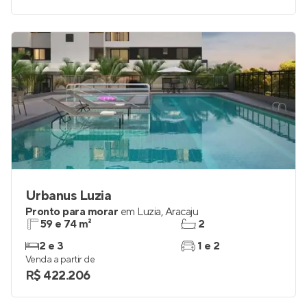
Urbanus Luzia
Pronto para morar
em
Luzia
,
Aracaju
59 e 74 m²
2
2 e 3
1 e 2
Venda a partir de
R$ 422.206