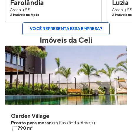
Farolândia
Luzia
Aracaju, SE
Aracaju, SE
2 imóveis no Apto
2 imóveis n
VOCÊ REPRESENTA ESSA EMPRESA?
Imóveis da
Celi
Garden Village
Pronto para morar
em
Farolândia
,
Aracaju
790 m²