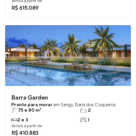
Venda a partir de
R$ 615.089
Barra Garden
Pronto para morar
em
Serigy
,
Barra dos Coqueiros
75 e 80 m²
2
2 e 3
1
Venda a partir de
R$ 410.883