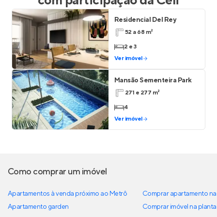
com participação da
Celi
Residencial Del Rey
52 a 68 m²
2 e 3
Ver imóvel
Mansão Sementeira Park
271 e 277 m²
4
Ver imóvel
Como comprar um imóvel
Apartamentos à venda próximo ao Metrô
Comprar apartamento na 
Apartamento garden
Comprar imóvel na planta