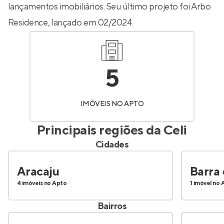
lançamentos imobiliários. Seu último projeto foi
Arbo
Residence
, lançado em 02/2024.
5
IMÓVEIS NO APTO
Principais regiões da
Celi
Cidades
Aracaju
Barra
4 imóveis no Apto
1 imóvel no 
Bairros