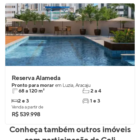
Reserva Alameda
Pronto para morar
em
Luzia
,
Aracaju
68 a 120 m²
2 a 4
2 e 3
1 e 3
Venda a partir de
R$ 539.998
Conheça também outros imóveis