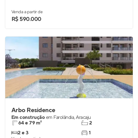
Venda a partir de
R$ 590.000
Arbo Residence
Em construção
em
Farolândia
,
Aracaju
64 e 79 m²
2
2 e 3
1