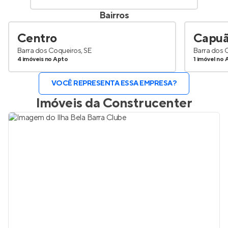
Bairros
Centro
Capu
Barra dos Coqueiros, SE
Barra dos 
4 imóveis no Apto
1 imóvel no 
VOCÊ REPRESENTA ESSA EMPRESA?
Imóveis da
Construcenter