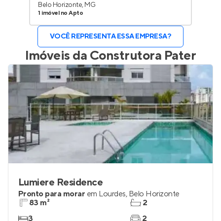
Belo Horizonte, MG
1 imóvel no Apto
VOCÊ REPRESENTA ESSA EMPRESA?
Imóveis da
Construtora Pater
Lumiere Residence
Pronto para morar
em
Lourdes
,
Belo Horizonte
83 m²
2
3
2